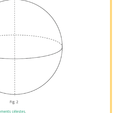
Fig. 2
ements célestes
.