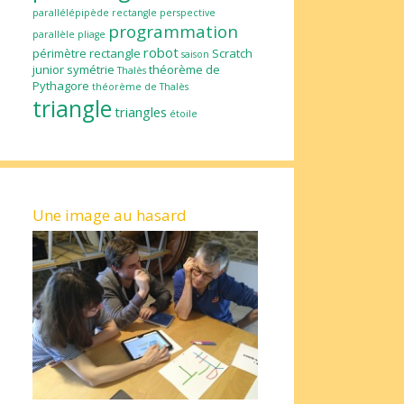
parallélépipède rectangle
perspective
programmation
parallèle
pliage
robot
périmètre
rectangle
Scratch
saison
junior
symétrie
théorème de
Thalès
Pythagore
théorème de Thalès
triangle
triangles
étoile
Une image au hasard