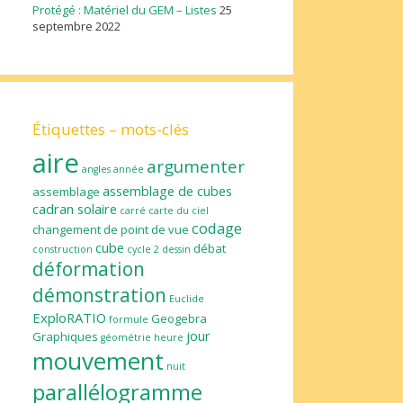
Protégé : Matériel du GEM – Listes
25
septembre 2022
Étiquettes – mots-clés
aire
argumenter
angles
année
assemblage de cubes
assemblage
cadran solaire
carré
carte du ciel
codage
changement de point de vue
cube
débat
construction
cycle 2
dessin
déformation
démonstration
Euclide
ExploRATIO
Geogebra
formule
jour
Graphiques
géométrie
heure
mouvement
nuit
parallélogramme