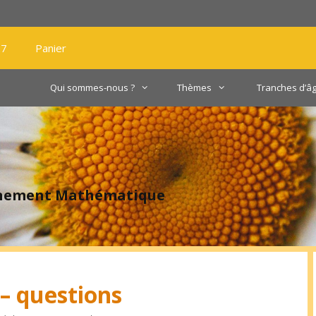
27
Panier
Qui sommes-nous ?
Thèmes
Tranches d’â
gnement Mathématique
 – questions