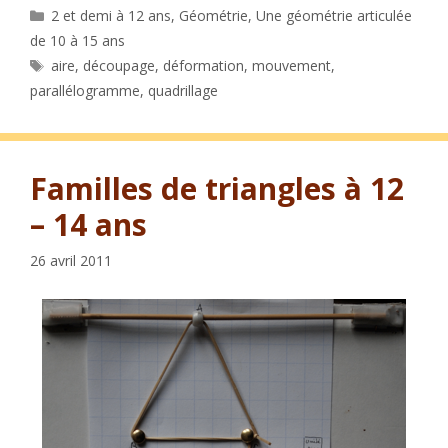
Catégories
2 et demi à 12 ans
,
Géométrie
,
Une géométrie articulée
de 10 à 15 ans
Étiquettes
aire
,
découpage
,
déformation
,
mouvement
,
parallélogramme
,
quadrillage
Familles de triangles à 12
– 14 ans
26 avril 2011