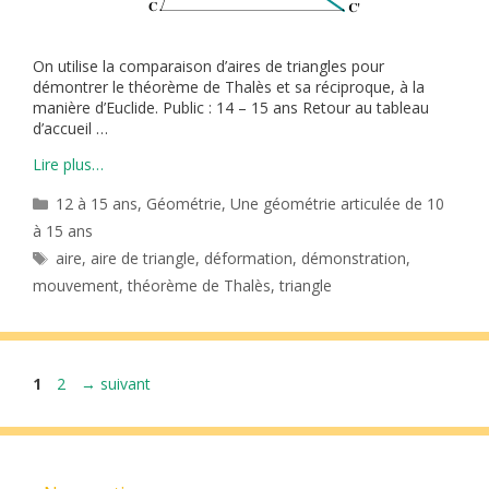
On utilise la comparaison d’aires de triangles pour
démontrer le théorème de Thalès et sa réciproque, à la
manière d’Euclide. Public : 14 – 15 ans Retour au tableau
d’accueil …
Lire plus…
Catégories
12 à 15 ans
,
Géométrie
,
Une géométrie articulée de 10
à 15 ans
Étiquettes
aire
,
aire de triangle
,
déformation
,
démonstration
,
mouvement
,
théorème de Thalès
,
triangle
Page
Page
1
2
→
suivant