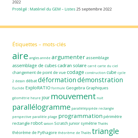
2022
Protégé : Matériel du GEM – Listes
25 septembre 2022
Étiquettes – mots-clés
aire
argumenter
assemblage
angles
année
assemblage de cubes
cadran solaire
carré
carte du ciel
codage
cube
changement de point de vue
construction
cycle
déformation
démonstration
débat
2
dessin
ExploRATIO
Geogebra
Graphiques
Euclide
formule
mouvement
jour
géométrie
heure
nuit
parallélogramme
parallélépipède rectangle
programmation
périmètre
perspective parallèle
pliage
robot
rectangle
Scratch junior
symétrie
saison
Thalès
triangle
théorème de Pythagore
théorème de Thalès