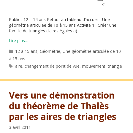
Public : 12 – 14 ans Retour au tableau d’accueil Une
géométrie articulée de 10 à 15 ans Activité 1 : Créer une
famille de triangles d’aires égales a) …
Lire plus…
Catégories
12 à 15 ans
,
Géométrie
,
Une géométrie articulée de 10
à 15 ans
Étiquettes
aire
,
changement de point de vue
,
mouvement
,
triangle
Vers une démonstration
du théorème de Thalès
par les aires de triangles
3 avril 2011