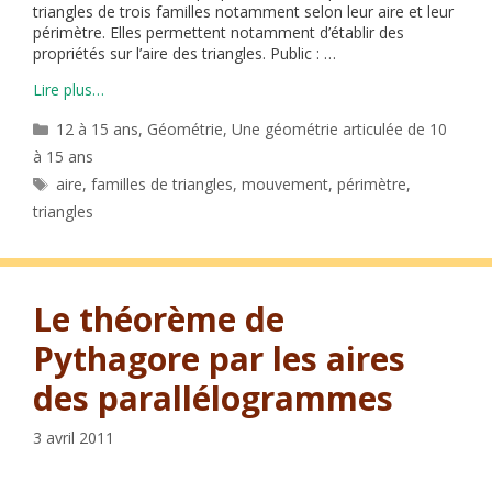
triangles de trois familles notamment selon leur aire et leur
périmètre. Elles permettent notamment d’établir des
propriétés sur l’aire des triangles. Public : …
Lire plus…
Catégories
12 à 15 ans
,
Géométrie
,
Une géométrie articulée de 10
à 15 ans
Étiquettes
aire
,
familles de triangles
,
mouvement
,
périmètre
,
triangles
Le théorème de
Pythagore par les aires
des parallélogrammes
3 avril 2011