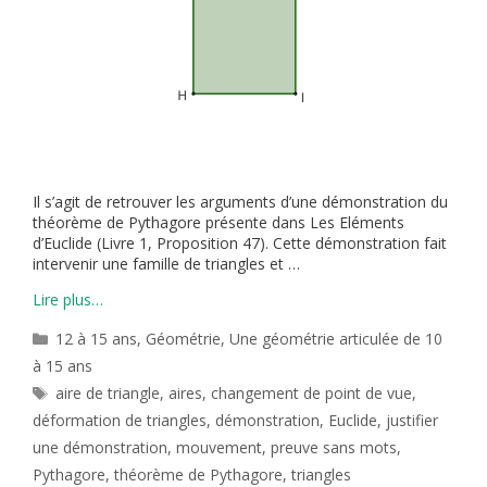
Il s’agit de retrouver les arguments d’une démonstration du
théorème de Pythagore présente dans Les Eléments
d’Euclide (Livre 1, Proposition 47). Cette démonstration fait
intervenir une famille de triangles et …
Lire plus…
Catégories
12 à 15 ans
,
Géométrie
,
Une géométrie articulée de 10
à 15 ans
Étiquettes
aire de triangle
,
aires
,
changement de point de vue
,
déformation de triangles
,
démonstration
,
Euclide
,
justifier
une démonstration
,
mouvement
,
preuve sans mots
,
Pythagore
,
théorème de Pythagore
,
triangles