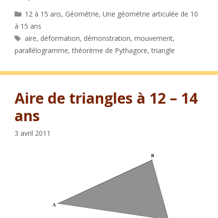
Catégories
12 à 15 ans
,
Géométrie
,
Une géométrie articulée de 10
à 15 ans
Étiquettes
aire
,
déformation
,
démonstration
,
mouvement
,
parallélogramme
,
théorème de Pythagore
,
triangle
Aire de triangles à 12 – 14
ans
3 avril 2011