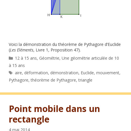
Voici la démonstration du théorème de Pythagore d’Euclide
(
Les Eléments
, Livre 1, Proposition 47).
Catégories
12 à 15 ans
,
Géométrie
,
Une géométrie articulée de 10
à 15 ans
Étiquettes
aire
,
déformation
,
démonstration
,
Euclide
,
mouvement
,
Pythagore
,
théorème de Pythagore
,
triangle
Point mobile dans un
rectangle
4 mai 2014