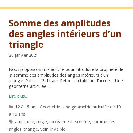
Somme des amplitudes
des angles intérieurs d’un
triangle
26 janvier 2021
Nous proposons une activité pour introduire la propriété de
la somme des amplitudes des angles intérieurs d’un
triangle. Public : 13-14 ans Retour au tableau d’accueil Une
géométrie articulée …
Lire plus…
Catégories
12 à 15 ans
,
Géométrie
,
Une géométrie articulée de 10
à 15 ans
Étiquettes
amplitude
,
angle
,
mouvement
,
somme
,
somme des
angles
,
triangle
,
voir l'invisible