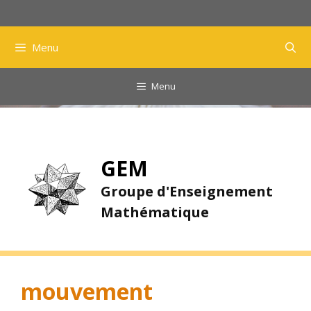
Aller
au
contenu
Menu
Menu
GEM
Groupe d'Enseignement
Mathématique
mouvement