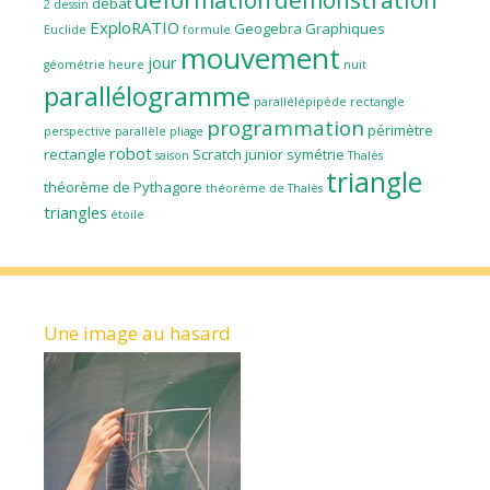
déformation
démonstration
débat
2
dessin
ExploRATIO
Geogebra
Graphiques
Euclide
formule
mouvement
jour
géométrie
heure
nuit
parallélogramme
parallélépipède rectangle
programmation
périmètre
perspective parallèle
pliage
robot
rectangle
Scratch junior
symétrie
saison
Thalès
triangle
théorème de Pythagore
théorème de Thalès
triangles
étoile
Une image au hasard