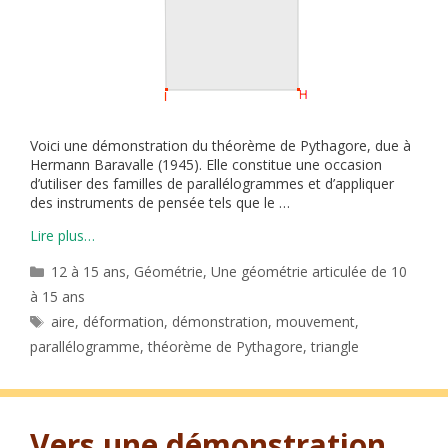
Voici une démonstration du théorème de Pythagore, due à
Hermann Baravalle (1945). Elle constitue une occasion
d’utiliser des familles de parallélogrammes et d’appliquer
des instruments de pensée tels que le …
Lire plus…
Catégories
12 à 15 ans
,
Géométrie
,
Une géométrie articulée de 10
à 15 ans
Étiquettes
aire
,
déformation
,
démonstration
,
mouvement
,
parallélogramme
,
théorème de Pythagore
,
triangle
Vers une démonstration