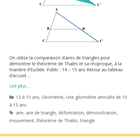
On utilise la comparaison d’aires de triangles pour
démontrer le théorème de Thalès et sa réciproque, à la
manière d’Euclide. Public : 14 – 15 ans Retour au tableau
d’accueil …
Lire plus…
Catégories
12 à 15 ans
,
Géométrie
,
Une géométrie articulée de 10
à 15 ans
Étiquettes
aire
,
aire de triangle
,
déformation
,
démonstration
,
mouvement
,
théorème de Thalès
,
triangle