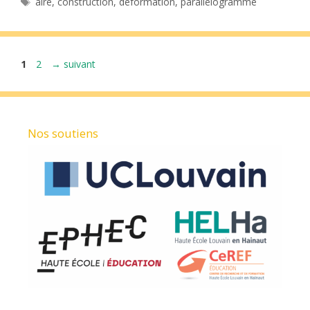
aire
,
construction
,
déformation
,
parallélogramme
Page
Page
1
2
→
suivant
Nos soutiens