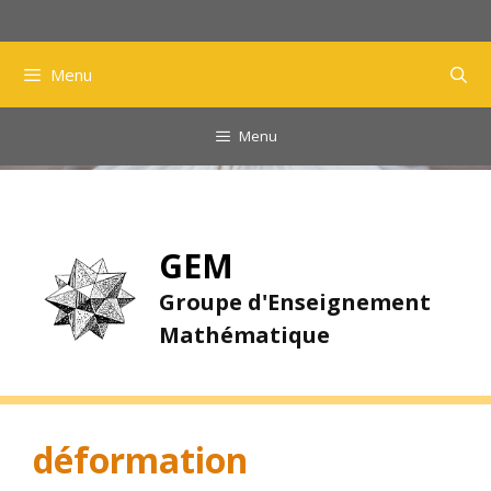
Aller
au
contenu
Menu
Menu
GEM
Groupe d'Enseignement
Mathématique
déformation