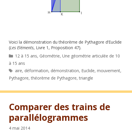
Voici la démonstration du théorème de Pythagore d’Euclide
(
Les Eléments
, Livre 1, Proposition 47).
Catégories
12 à 15 ans
,
Géométrie
,
Une géométrie articulée de 10
à 15 ans
Étiquettes
aire
,
déformation
,
démonstration
,
Euclide
,
mouvement
,
Pythagore
,
théorème de Pythagore
,
triangle
Comparer des trains de
parallélogrammes
4 mai 2014