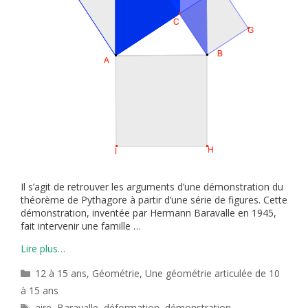
Il s’agit de retrouver les arguments d’une démonstration du
théorème de Pythagore à partir d’une série de figures. Cette
démonstration, inventée par Hermann Baravalle en 1945,
fait intervenir une famille …
Lire plus…
Catégories
12 à 15 ans
,
Géométrie
,
Une géométrie articulée de 10
à 15 ans
Étiquettes
aire
,
Baravalle
,
déformation
,
démonstration
,