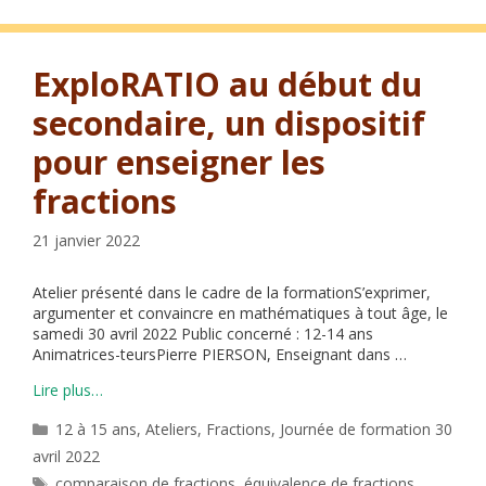
ExploRATIO au début du
secondaire, un dispositif
pour enseigner les
fractions
21 janvier 2022
Atelier présenté dans le cadre de la formationS’exprimer,
argumenter et convaincre en mathématiques à tout âge, le
samedi 30 avril 2022 Public concerné : 12-14 ans
Animatrices-teursPierre PIERSON, Enseignant dans …
Lire plus…
Catégories
12 à 15 ans
,
Ateliers
,
Fractions
,
Journée de formation 30
avril 2022
Étiquettes
comparaison de fractions
,
équivalence de fractions
,