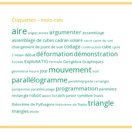
Étiquettes – mots-clés
aire
argumenter
assemblage
angles
année
assemblage de cubes
cadran solaire
carré
carte du ciel
codage
cube
changement de point de vue
construction
cycle
déformation
démonstration
débat
2
dessin
ExploRATIO
Geogebra
Graphiques
Euclide
formule
mouvement
jour
géométrie
heure
nuit
parallélogramme
parallélépipède rectangle
programmation
périmètre
perspective parallèle
pliage
robot
rectangle
Scratch junior
symétrie
saison
Thalès
triangle
théorème de Pythagore
théorème de Thalès
triangles
étoile