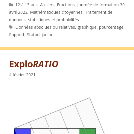
Catégories
12 à 15 ans
,
Ateliers
,
Fractions
,
Journée de formation 30
avril 2022
,
Mathématiques citoyennes
,
Traitement de
données, statistiques et probabilités
Étiquettes
Données absolues ou relatives
,
graphique
,
pourcentage
,
Rapport
,
Statbel junior
Explo
RATIO
4 février 2021