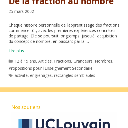
De la fraction au nombre
25 mars 2002
Chaque histoire personnelle de l’apprentissage des fractions
commence tôt, avec les premières expériences concrètes
de partage. Elle se poursuit longtemps, jusqu’à l’acquisition
du concept de nombre, en passant par la …
Lire plus…
Catégories
12 à 15 ans
,
Articles
,
Fractions
,
Grandeurs
,
Nombres
,
Propositions pour l'Enseignement Secondaire
Étiquettes
activité
,
engrenages
,
rectangles semblables
Nos soutiens