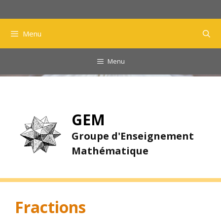
Aller
au
contenu
Menu
Menu
GEM
Groupe d'Enseignement
Mathématique
Fractions