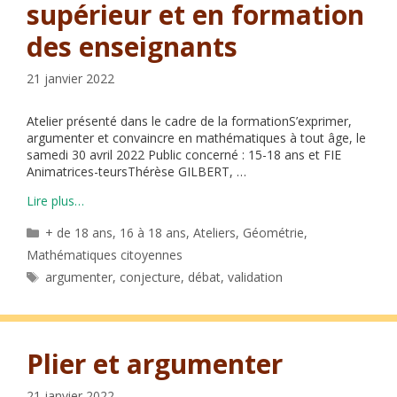
supérieur et en formation
des enseignants
21 janvier 2022
Atelier présenté dans le cadre de la formationS’exprimer,
argumenter et convaincre en mathématiques à tout âge, le
samedi 30 avril 2022 Public concerné : 15-18 ans et FIE
Animatrices-teursThérèse GILBERT, …
Lire plus…
Catégories
+ de 18 ans
,
16 à 18 ans
,
Ateliers
,
Géométrie
,
Mathématiques citoyennes
Étiquettes
argumenter
,
conjecture
,
débat
,
validation
Plier et argumenter
21 janvier 2022