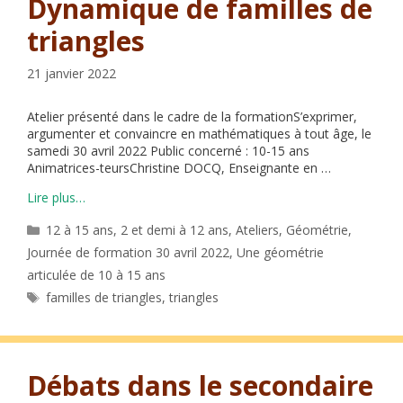
Dynamique de familles de
triangles
21 janvier 2022
Atelier présenté dans le cadre de la formationS’exprimer,
argumenter et convaincre en mathématiques à tout âge, le
samedi 30 avril 2022 Public concerné : 10-15 ans
Animatrices-teursChristine DOCQ, Enseignante en …
Lire plus…
Catégories
12 à 15 ans
,
2 et demi à 12 ans
,
Ateliers
,
Géométrie
,
Journée de formation 30 avril 2022
,
Une géométrie
articulée de 10 à 15 ans
Étiquettes
familles de triangles
,
triangles
Débats dans le secondaire