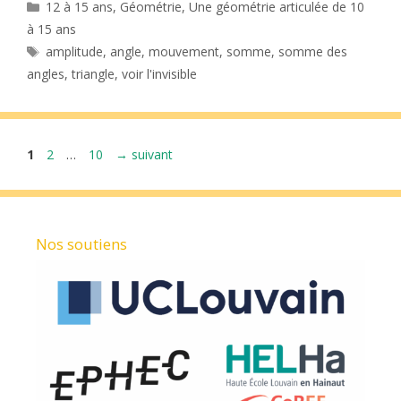
Catégories
12 à 15 ans
,
Géométrie
,
Une géométrie articulée de 10
à 15 ans
Étiquettes
amplitude
,
angle
,
mouvement
,
somme
,
somme des
angles
,
triangle
,
voir l'invisible
Page
Page
Page
1
2
…
10
→
suivant
Nos soutiens