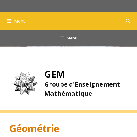
Aller
au
contenu
Menu
Menu
GEM
Groupe d'Enseignement
Mathématique
Géométrie