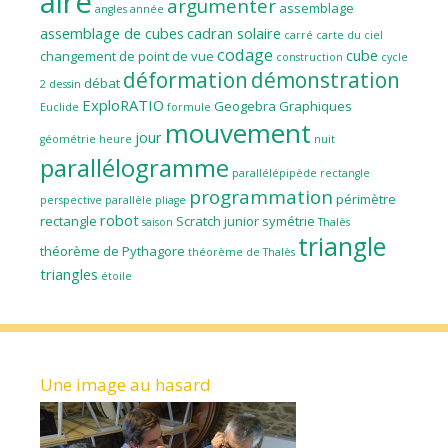
aire
argumenter
assemblage
angles
année
assemblage de cubes
cadran solaire
carré
carte du ciel
codage
cube
changement de point de vue
construction
cycle
déformation
démonstration
débat
2
dessin
ExploRATIO
Geogebra
Graphiques
Euclide
formule
mouvement
jour
géométrie
heure
nuit
parallélogramme
parallélépipède rectangle
programmation
périmètre
perspective parallèle
pliage
robot
rectangle
Scratch junior
symétrie
saison
Thalès
triangle
théorème de Pythagore
théorème de Thalès
triangles
étoile
Une image au hasard