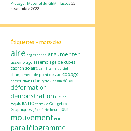
Protégé : Matériel du GEM – Listes
25
septembre 2022
Étiquettes – mots-clés
aire
argumenter
angles
année
assemblage de cubes
assemblage
cadran solaire
carré
carte du ciel
codage
changement de point de vue
cube
débat
construction
cycle 2
dessin
déformation
démonstration
Euclide
ExploRATIO
Geogebra
formule
jour
Graphiques
géométrie
heure
mouvement
nuit
parallélogramme