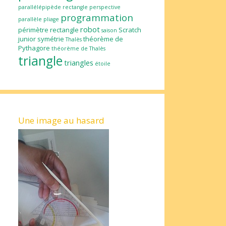
parallélépipède rectangle
perspective
programmation
parallèle
pliage
robot
périmètre
rectangle
Scratch
saison
junior
symétrie
théorème de
Thalès
Pythagore
théorème de Thalès
triangle
triangles
étoile
Une image au hasard