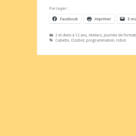
Partager :
Facebook
Imprimer
E-ma
Catégories
2 et demi à 12 ans
,
Ateliers
,
Journée de formati
Étiquettes
Cubetto
,
Ozobot
,
programmation
,
robot