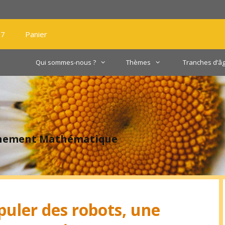
27
Panier
Qui sommes-nous ?
Thèmes
Tranches d’â
gnement Mathématique
uler des robots, une