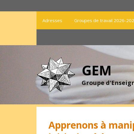
Aller
au
contenu
Adresses
Groupes de travail 2026-20
GEM
Groupe d'Ensei
Apprenons à manip