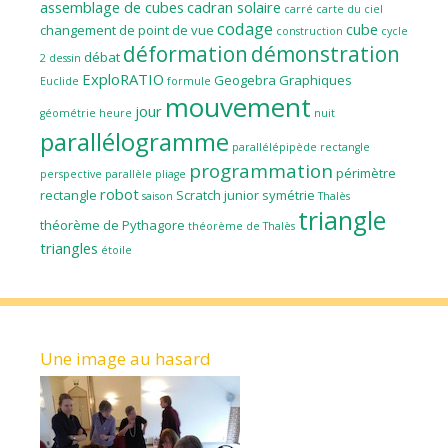
assemblage de cubes
cadran solaire
carré
carte du ciel
codage
cube
changement de point de vue
construction
cycle
déformation
démonstration
débat
2
dessin
ExploRATIO
Geogebra
Graphiques
Euclide
formule
mouvement
jour
géométrie
heure
nuit
parallélogramme
parallélépipède rectangle
programmation
périmètre
perspective parallèle
pliage
robot
rectangle
Scratch junior
symétrie
saison
Thalès
triangle
théorème de Pythagore
théorème de Thalès
triangles
étoile
Une image au hasard