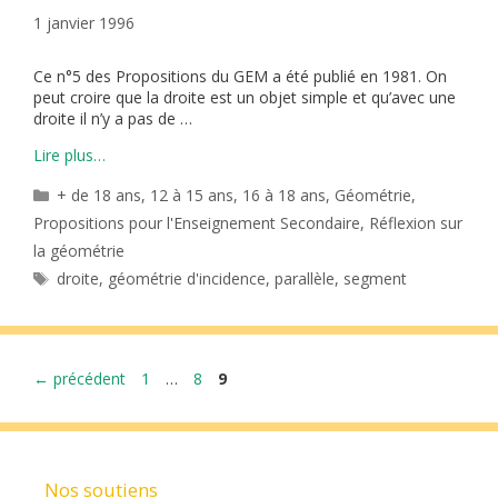
1 janvier 1996
Ce n°5 des Propositions du GEM a été publié en 1981. On
peut croire que la droite est un objet simple et qu’avec une
droite il n’y a pas de …
Lire plus…
Catégories
+ de 18 ans
,
12 à 15 ans
,
16 à 18 ans
,
Géométrie
,
Propositions pour l'Enseignement Secondaire
,
Réflexion sur
la géométrie
Étiquettes
droite
,
géométrie d'incidence
,
parallèle
,
segment
Page
Page
Page
←
précédent
1
…
8
9
Nos soutiens