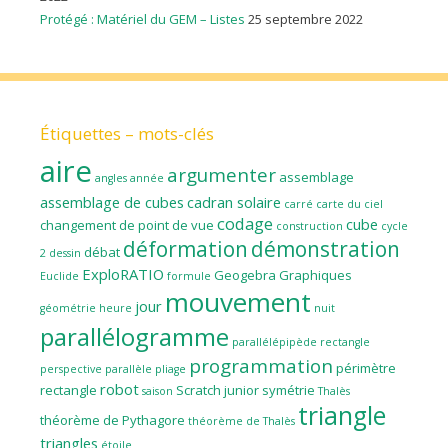
Protégé : Matériel du GEM – Listes
25 septembre 2022
Étiquettes – mots-clés
aire
argumenter
assemblage
angles
année
assemblage de cubes
cadran solaire
carré
carte du ciel
codage
cube
changement de point de vue
construction
cycle
déformation
démonstration
débat
2
dessin
ExploRATIO
Geogebra
Graphiques
Euclide
formule
mouvement
jour
géométrie
heure
nuit
parallélogramme
parallélépipède rectangle
programmation
périmètre
perspective parallèle
pliage
robot
rectangle
Scratch junior
symétrie
saison
Thalès
triangle
théorème de Pythagore
théorème de Thalès
triangles
étoile