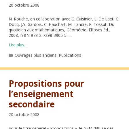
20 octobre 2008
N. Rouche, en collaboration avec G. Cuisinier, L. De Laet, C.
Docq, J.Y. Gantois, C. Hauchart, M. Tancré, R. Tossut, Du
quotidien aux mathématiques, Géométrie, Ellipses éd.,
2008, ISBN 978-2-7298-3905-5. …
Lire plus…
Catégories
Ouvrages plus anciens
,
Publications
Propositions pour
l’enseignement
secondaire
20 octobre 2008
Sous le titre général « Propositions », le GEM diffuse des