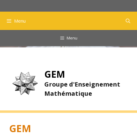
Aller
au
contenu
Menu
Menu
GEM
Groupe d'Enseignement
Mathématique
GEM