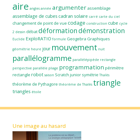
aire
argumenter
assemblage
angles
année
assemblage de cubes
cadran solaire
carré
carte du ciel
codage
cube
changement de point de vue
construction
cycle
déformation
démonstration
débat
2
dessin
ExploRATIO
Geogebra
Graphiques
Euclide
formule
mouvement
jour
géométrie
heure
nuit
parallélogramme
parallélépipède rectangle
programmation
périmètre
perspective parallèle
pliage
robot
rectangle
Scratch junior
symétrie
saison
Thalès
triangle
théorème de Pythagore
théorème de Thalès
triangles
étoile
Une image au hasard