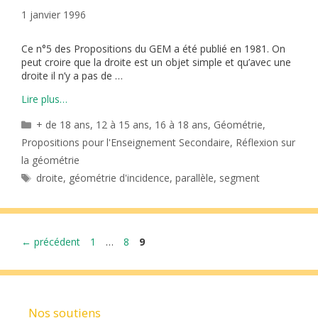
1 janvier 1996
Ce n°5 des Propositions du GEM a été publié en 1981. On
peut croire que la droite est un objet simple et qu’avec une
droite il n’y a pas de …
Lire plus…
Catégories
+ de 18 ans
,
12 à 15 ans
,
16 à 18 ans
,
Géométrie
,
Propositions pour l'Enseignement Secondaire
,
Réflexion sur
la géométrie
Étiquettes
droite
,
géométrie d'incidence
,
parallèle
,
segment
Page
Page
Page
←
précédent
1
…
8
9
Nos soutiens