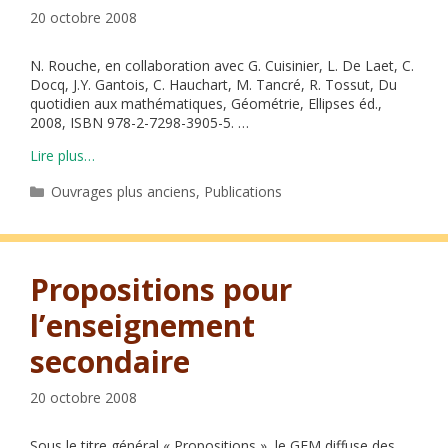
20 octobre 2008
N. Rouche, en collaboration avec G. Cuisinier, L. De Laet, C.
Docq, J.Y. Gantois, C. Hauchart, M. Tancré, R. Tossut, Du
quotidien aux mathématiques, Géométrie, Ellipses éd.,
2008, ISBN 978-2-7298-3905-5. …
Lire plus…
Catégories
Ouvrages plus anciens
,
Publications
Propositions pour
l’enseignement
secondaire
20 octobre 2008
Sous le titre général « Propositions », le GEM diffuse des