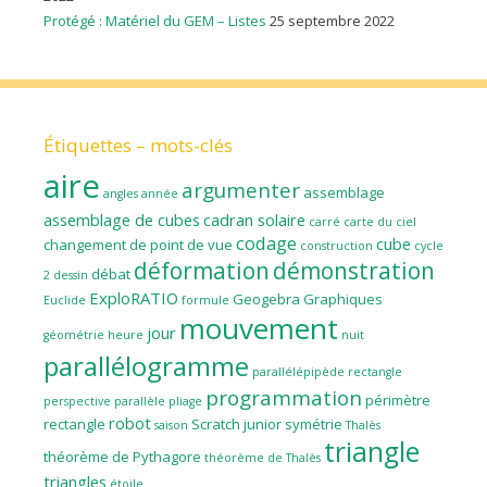
Protégé : Matériel du GEM – Listes
25 septembre 2022
Étiquettes – mots-clés
aire
argumenter
assemblage
angles
année
assemblage de cubes
cadran solaire
carré
carte du ciel
codage
cube
changement de point de vue
construction
cycle
déformation
démonstration
débat
2
dessin
ExploRATIO
Geogebra
Graphiques
Euclide
formule
mouvement
jour
géométrie
heure
nuit
parallélogramme
parallélépipède rectangle
programmation
périmètre
perspective parallèle
pliage
robot
rectangle
Scratch junior
symétrie
saison
Thalès
triangle
théorème de Pythagore
théorème de Thalès
triangles
étoile