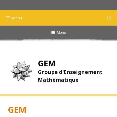
Aller
au
contenu
Menu
Menu
GEM
Groupe d'Enseignement
Mathématique
GEM