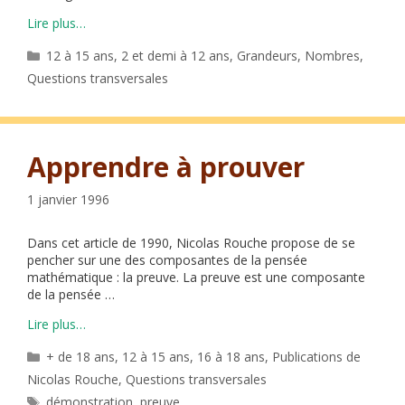
Lire plus…
Catégories
12 à 15 ans
,
2 et demi à 12 ans
,
Grandeurs
,
Nombres
,
Questions transversales
Apprendre à prouver
1 janvier 1996
Dans cet article de 1990, Nicolas Rouche propose de se
pencher sur une des composantes de la pensée
mathématique : la preuve. La preuve est une composante
de la pensée …
Lire plus…
Catégories
+ de 18 ans
,
12 à 15 ans
,
16 à 18 ans
,
Publications de
Nicolas Rouche
,
Questions transversales
Étiquettes
démonstration
,
preuve