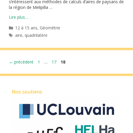
s’intéressent aux méthodes de calculs d’aires de paysans de
la région de Melipilla …
Lire plus…
Catégories
12 à 15 ans
,
Géométrie
Étiquettes
aire
,
quadrilatère
Page
Page
Page
←
précédent
1
…
17
18
Nos soutiens