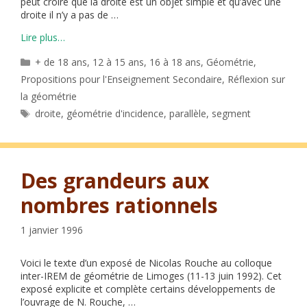
peut croire que la droite est un objet simple et qu’avec une
droite il n’y a pas de …
Lire plus…
Catégories
+ de 18 ans
,
12 à 15 ans
,
16 à 18 ans
,
Géométrie
,
Propositions pour l'Enseignement Secondaire
,
Réflexion sur
la géométrie
Étiquettes
droite
,
géométrie d'incidence
,
parallèle
,
segment
Des grandeurs aux
nombres rationnels
1 janvier 1996
Voici le texte d’un exposé de Nicolas Rouche au colloque
inter-IREM de géométrie de Limoges (11-13 juin 1992). Cet
exposé explicite et complète certains développements de
l’ouvrage de N. Rouche, …