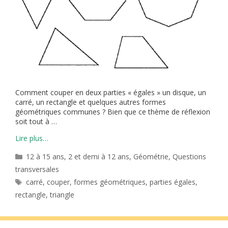
Comment couper en deux parties « égales » un disque, un
carré, un rectangle et quelques autres formes
géométriques communes ? Bien que ce thème de réflexion
soit tout à …
Lire plus…
Catégories
12 à 15 ans
,
2 et demi à 12 ans
,
Géométrie
,
Questions
transversales
Étiquettes
carré
,
couper
,
formes géométriques
,
parties égales
,
rectangle
,
triangle