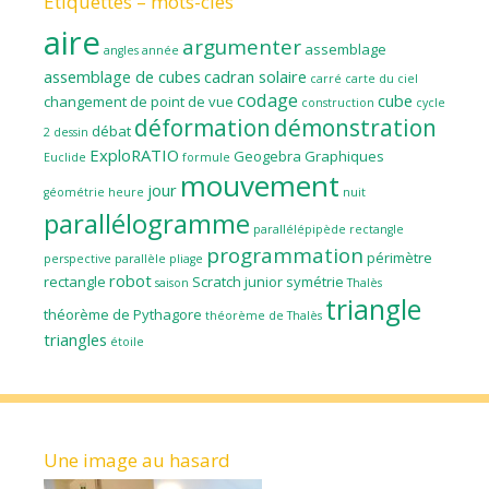
Étiquettes – mots-clés
aire
argumenter
assemblage
angles
année
assemblage de cubes
cadran solaire
carré
carte du ciel
codage
cube
changement de point de vue
construction
cycle
déformation
démonstration
débat
2
dessin
ExploRATIO
Geogebra
Graphiques
Euclide
formule
mouvement
jour
géométrie
heure
nuit
parallélogramme
parallélépipède rectangle
programmation
périmètre
perspective parallèle
pliage
robot
rectangle
Scratch junior
symétrie
saison
Thalès
triangle
théorème de Pythagore
théorème de Thalès
triangles
étoile
Une image au hasard