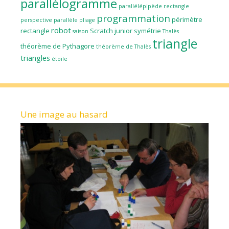
parallélogramme
parallélépipède rectangle
programmation
périmètre
perspective parallèle
pliage
robot
rectangle
Scratch junior
symétrie
saison
Thalès
triangle
théorème de Pythagore
théorème de Thalès
triangles
étoile
Une image au hasard