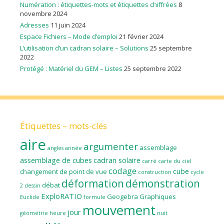
Numération : étiquettes-mots et étiquettes chiffrées
8
novembre 2024
Adresses
11 juin 2024
Espace Fichiers – Mode d’emploi
21 février 2024
L’utilisation d’un cadran solaire – Solutions
25 septembre
2022
Protégé : Matériel du GEM – Listes
25 septembre 2022
Étiquettes – mots-clés
aire
argumenter
assemblage
angles
année
assemblage de cubes
cadran solaire
carré
carte du ciel
codage
cube
changement de point de vue
construction
cycle
déformation
démonstration
débat
2
dessin
ExploRATIO
Geogebra
Graphiques
Euclide
formule
mouvement
jour
géométrie
heure
nuit