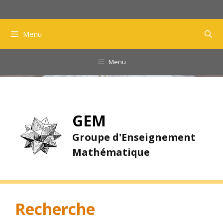
Aller
au
contenu
Menu
Menu
GEM
Groupe d'Enseignement
Mathématique
Recherche