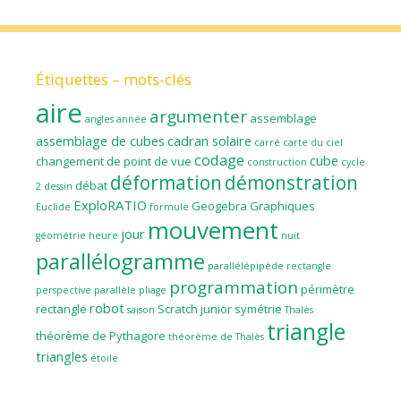
Étiquettes – mots-clés
aire
argumenter
assemblage
angles
année
assemblage de cubes
cadran solaire
carré
carte du ciel
codage
cube
changement de point de vue
construction
cycle
déformation
démonstration
débat
2
dessin
ExploRATIO
Geogebra
Graphiques
Euclide
formule
mouvement
jour
géométrie
heure
nuit
parallélogramme
parallélépipède rectangle
programmation
périmètre
perspective parallèle
pliage
robot
rectangle
Scratch junior
symétrie
saison
Thalès
triangle
théorème de Pythagore
théorème de Thalès
triangles
étoile