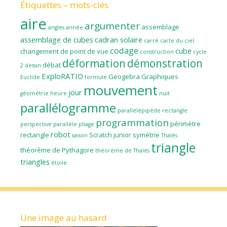
Étiquettes – mots-clés
aire
argumenter
assemblage
angles
année
assemblage de cubes
cadran solaire
carré
carte du ciel
codage
cube
changement de point de vue
construction
cycle
déformation
démonstration
débat
2
dessin
ExploRATIO
Geogebra
Graphiques
Euclide
formule
mouvement
jour
géométrie
heure
nuit
parallélogramme
parallélépipède rectangle
programmation
périmètre
perspective parallèle
pliage
robot
rectangle
Scratch junior
symétrie
saison
Thalès
triangle
théorème de Pythagore
théorème de Thalès
triangles
étoile
Une image au hasard