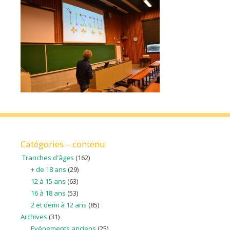
Catégories – contenu
Tranches d'âges
(162)
+ de 18 ans
(29)
12 à 15 ans
(63)
16 à 18 ans
(53)
2 et demi à 12 ans
(85)
Archives
(31)
Evénements anciens
(25)