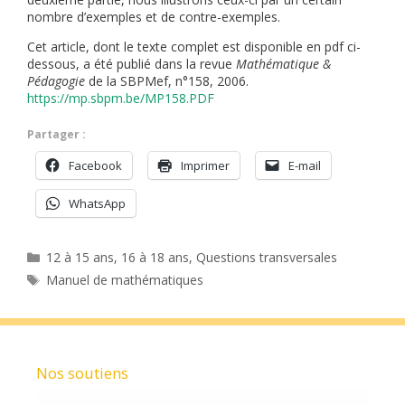
nombre d’exemples et de contre-exemples.
Cet article, dont le texte complet est disponible en pdf ci-
dessous, a été publié dans la revue
Mathématique &
Pédagogie
de la SBPMef, n°158, 2006.
https://mp.sbpm.be/MP158.PDF
Partager :
Facebook
Imprimer
E-mail
WhatsApp
Catégories
12 à 15 ans
,
16 à 18 ans
,
Questions transversales
Étiquettes
Manuel de mathématiques
Nos soutiens