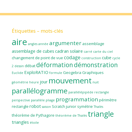
Étiquettes – mots-clés
aire
argumenter
assemblage
angles
année
assemblage de cubes
cadran solaire
carré
carte du ciel
codage
cube
changement de point de vue
construction
cycle
déformation
démonstration
débat
2
dessin
ExploRATIO
Geogebra
Graphiques
Euclide
formule
mouvement
jour
géométrie
heure
nuit
parallélogramme
parallélépipède rectangle
programmation
périmètre
perspective parallèle
pliage
robot
rectangle
Scratch junior
symétrie
saison
Thalès
triangle
théorème de Pythagore
théorème de Thalès
triangles
étoile