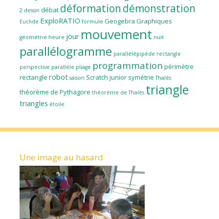
déformation
démonstration
débat
2
dessin
ExploRATIO
Geogebra
Graphiques
Euclide
formule
mouvement
jour
géométrie
heure
nuit
parallélogramme
parallélépipède rectangle
programmation
périmètre
perspective parallèle
pliage
robot
rectangle
Scratch junior
symétrie
saison
Thalès
triangle
théorème de Pythagore
théorème de Thalès
triangles
étoile
Une image au hasard