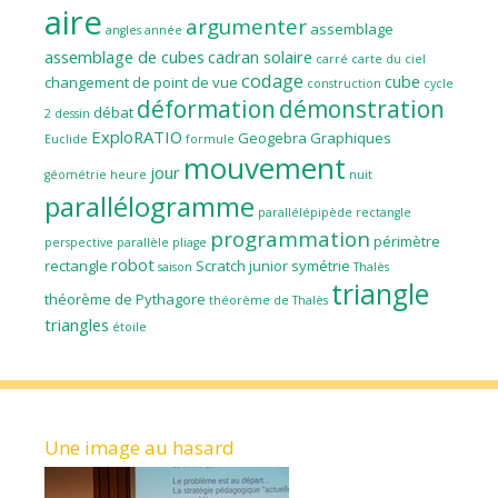
aire
argumenter
assemblage
angles
année
assemblage de cubes
cadran solaire
carré
carte du ciel
codage
cube
changement de point de vue
construction
cycle
déformation
démonstration
débat
2
dessin
ExploRATIO
Geogebra
Graphiques
Euclide
formule
mouvement
jour
géométrie
heure
nuit
parallélogramme
parallélépipède rectangle
programmation
périmètre
perspective parallèle
pliage
robot
rectangle
Scratch junior
symétrie
saison
Thalès
triangle
théorème de Pythagore
théorème de Thalès
triangles
étoile
Une image au hasard