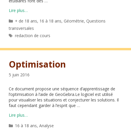
étudiants font des …
Lire plus…
Catégories
+ de 18 ans
,
16 à 18 ans
,
Géométrie
,
Questions
transversales
Étiquettes
redaction de cours
Optimisation
5 juin 2016
Ce document propose une séquence d’apprentissage de
l’optimisation à l’aide de GeoGebra.Le logiciel est utilisé
pour visualiser les situations et conjecturer les solutions. Il
faut cependant garder à l’esprit que …
Lire plus…
Catégories
16 à 18 ans
,
Analyse