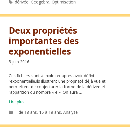
Étiquettes
dérivée
,
Geogebra
,
Optimisation
Deux propriétés
importantes des
exponentielles
5 juin 2016
Ces fichiers sont à exploiter après avoir défini
l’exponentielle.Ils illustrent une propriété déjà vue et
permettent de conjecturer la forme de la dérivée et
l’apparition du nombre « e ». On aura …
Lire plus…
Catégories
+ de 18 ans
,
16 à 18 ans
,
Analyse