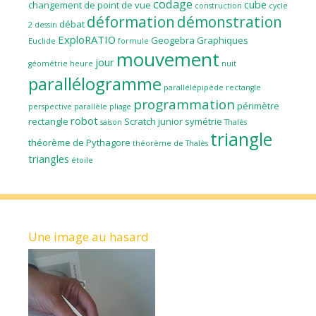
codage
cube
changement de point de vue
construction
cycle
déformation
démonstration
débat
2
dessin
ExploRATIO
Geogebra
Graphiques
Euclide
formule
mouvement
jour
géométrie
heure
nuit
parallélogramme
parallélépipède rectangle
programmation
périmètre
perspective parallèle
pliage
robot
rectangle
Scratch junior
symétrie
saison
Thalès
triangle
théorème de Pythagore
théorème de Thalès
triangles
étoile
Une image au hasard