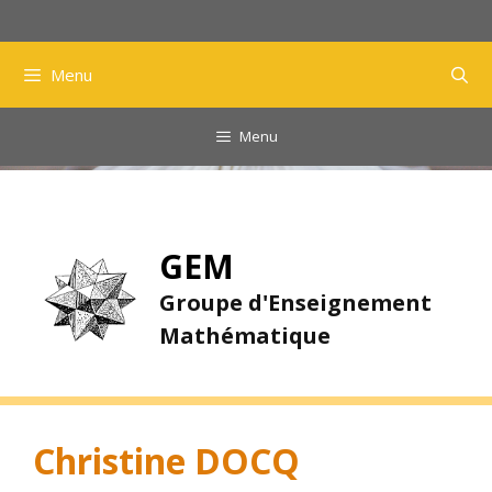
Aller
au
contenu
Menu
Menu
GEM
Groupe d'Enseignement
Mathématique
Christine DOCQ