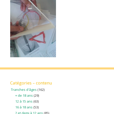
Catégories – contenu
Tranches d'âges
(162)
+ de 18 ans
(29)
12 à 15 ans
(63)
16 à 18 ans
(53)
2 et demi à 12 ans
(85)