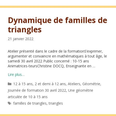
Dynamique de familles de
triangles
21 janvier 2022
Atelier présenté dans le cadre de la formationS’exprimer,
argumenter et convaincre en mathématiques à tout âge, le
samedi 30 avril 2022 Public concerné : 10-15 ans
Animatrices-teursChristine DOCQ, Enseignante en …
Lire plus…
Catégories
12 à 15 ans
,
2 et demi à 12 ans
,
Ateliers
,
Géométrie
,
Journée de formation 30 avril 2022
,
Une géométrie
articulée de 10 à 15 ans
Étiquettes
familles de triangles
,
triangles