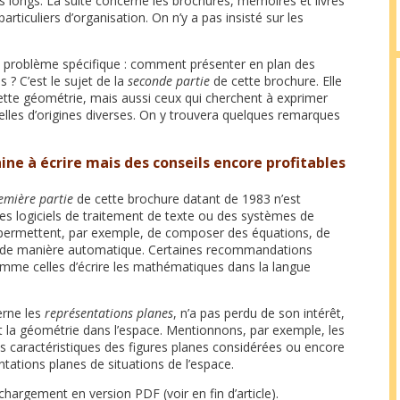
s longs. La suite concerne les brochures, mémoires et livres
rticuliers d’organisation. On n’y a pas insisté sur les
problème spécifique : comment présenter en plan des
s ? C’est le sujet de la
seconde partie
de cette brochure. Elle
ette géométrie, mais aussi ceux qui cherchent à exprimer
lles d’origines diverses. On y trouvera quelques remarques
ne à écrire mais des conseils encore profitables
emière partie
de cette brochure datant de 1983 n’est
es logiciels de traitement de texte ou des systèmes de
permettent, par exemple, de composer des équations, de
x de manière automatique. Certaines recommandations
omme celles d’écrire les mathématiques dans la langue
erne les
représentations planes
, n’a pas perdu de son intérêt,
la géométrie dans l’espace. Mentionnons, par exemple, les
es caractéristiques des figures planes considérées ou encore
ntations planes de situations de l’espace.
argement en version PDF (voir en fin d’article).