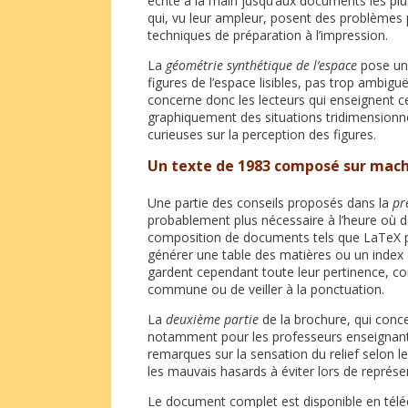
écrite à la main jusqu’aux documents les plu
qui, vu leur ampleur, posent des problèmes pa
techniques de préparation à l’impression.
La
géométrie synthétique de l’espace
pose un 
figures de l’espace lisibles, pas trop ambiguë
concerne donc les lecteurs qui enseignent c
graphiquement des situations tridimensionne
curieuses sur la perception des figures.
Un texte de 1983 composé sur machi
Une partie des conseils proposés dans la
pr
probablement plus nécessaire à l’heure où d
composition de documents tels que LaTeX 
générer une table des matières ou un inde
gardent cependant toute leur pertinence, c
commune ou de veiller à la ponctuation.
La
deuxième partie
de la brochure, qui conc
notamment pour les professeurs enseignant 
remarques sur la sensation du relief selon l
les mauvais hasards à éviter lors de représe
Le document complet est disponible en téléch