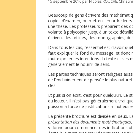
15 septembre 2016
par
Nicolas ROUCHE
,
Christi
Beaucoup de gens écrivent des mathématique
copies d’examen, ou mettent en ordre leurs
une thèse. Les professeurs préparent des do
volante à polycopier jusqu’à un texte détaill
écrivent des articles, des monographies, des 
Dans tous les cas, l’essentiel est d’avoir que
faut expliquer le fond du message, et donc n
faut exposer les intentions du texte et ses mo
généralement le nourrir de sens.
Les parties techniques seront rédigées aus
de l’enchaînement de pensée le plus naturel
clés.
Et puis si on écrit, c’est pour quelqu’un. Le 
du lecteur. Il n’est pas généralement vrai que
poisson à force de justifications minutieuses
La présente brochure est divisée en deux. 
présentation des documents mathématiques
,
y donne pour commencer des indications utile