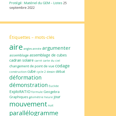
Protégé : Matériel du GEM – Listes
25
septembre 2022
Étiquettes – mots-clés
aire
argumenter
angles
année
assemblage de cubes
assemblage
cadran solaire
carré
carte du ciel
codage
changement de point de vue
cube
débat
construction
cycle 2
dessin
déformation
démonstration
Euclide
ExploRATIO
Geogebra
formule
jour
Graphiques
géométrie
heure
mouvement
nuit
parallélogramme