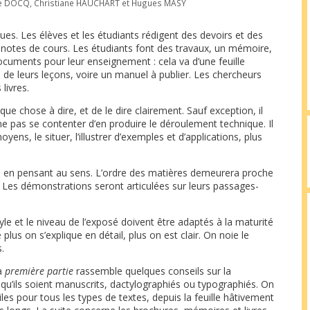
ne DOCQ
,
Christiane HAUCHART
et
Hugues MASY
s. Les élèves et les étudiants rédigent des devoirs et des
 notes de cours. Les étudiants font des travaux, un mémoire,
cuments pour leur enseignement : cela va d’une feuille
é de leurs leçons, voire un manuel à publier. Les chercheurs
livres.
lque chose à dire, et de le dire clairement. Sauf exception, il
e pas se contenter d’en produire le déroulement technique. Il
yens, le situer, l’illustrer d’exemples et d’applications, plus
si en pensant au sens. L’ordre des matières demeurera proche
. Les démonstrations seront articulées sur leurs passages-
style et le niveau de l’exposé doivent être adaptés à la maturité
 plus on s’explique en détail, plus on est clair. On noie le
.
La
première partie
rassemble quelques conseils sur la
 qu’ils soient manuscrits, dactylographiés ou typographiés. On
s pour tous les types de textes, depuis la feuille hâtivement