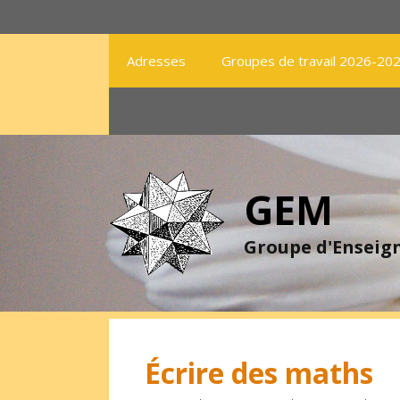
Aller
au
contenu
Adresses
Groupes de travail 2026-20
GEM
Groupe d'Ensei
Écrire des maths