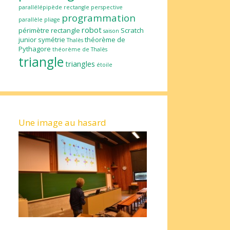
parallélépipède rectangle
perspective
programmation
parallèle
pliage
robot
périmètre
rectangle
Scratch
saison
junior
symétrie
théorème de
Thalès
Pythagore
théorème de Thalès
triangle
triangles
étoile
Une image au hasard