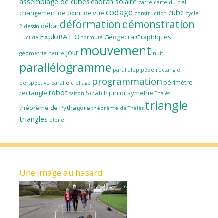
assemblage de cubes
cadran solaire
carré
carte du ciel
codage
cube
changement de point de vue
construction
cycle
déformation
démonstration
débat
2
dessin
ExploRATIO
Geogebra
Graphiques
Euclide
formule
mouvement
jour
géométrie
heure
nuit
parallélogramme
parallélépipède rectangle
programmation
périmètre
perspective parallèle
pliage
robot
rectangle
Scratch junior
symétrie
saison
Thalès
triangle
théorème de Pythagore
théorème de Thalès
triangles
étoile
Une image au hasard