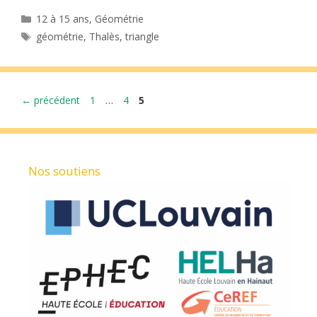
Catégories
12 à 15 ans
,
Géométrie
Étiquettes
géométrie
,
Thalès
,
triangle
Page
Page
Page
←
précédent
1
…
4
5
Nos soutiens