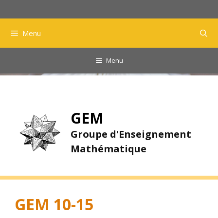
Aller
au
contenu
Menu
Menu
GEM
Groupe d'Enseignement
Mathématique
GEM 10-15