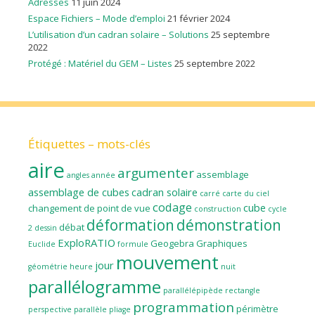
Adresses
11 juin 2024
Espace Fichiers – Mode d’emploi
21 février 2024
L’utilisation d’un cadran solaire – Solutions
25 septembre
2022
Protégé : Matériel du GEM – Listes
25 septembre 2022
Étiquettes – mots-clés
aire
argumenter
assemblage
angles
année
assemblage de cubes
cadran solaire
carré
carte du ciel
codage
cube
changement de point de vue
construction
cycle
déformation
démonstration
débat
2
dessin
ExploRATIO
Geogebra
Graphiques
Euclide
formule
mouvement
jour
géométrie
heure
nuit
parallélogramme
parallélépipède rectangle
programmation
périmètre
perspective parallèle
pliage