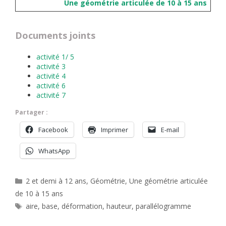
Une géométrie articulée de 10 à 15 ans
Documents joints
activité 1/ 5
activité 3
activité 4
activité 6
activité 7
Partager :
Facebook
Imprimer
E-mail
WhatsApp
Catégories
2 et demi à 12 ans
,
Géométrie
,
Une géométrie articulée
de 10 à 15 ans
Étiquettes
aire
,
base
,
déformation
,
hauteur
,
parallélogramme