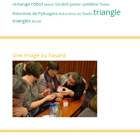
robot
rectangle
Scratch junior
symétrie
saison
Thalès
triangle
théorème de Pythagore
théorème de Thalès
triangles
étoile
Une image au hasard