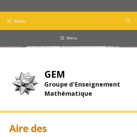
Aller
au
contenu
Menu
Menu
GEM
Groupe d'Enseignement
Mathématique
Aire des