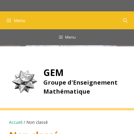
Aller
au
contenu
Menu
Menu
GEM
Groupe d'Enseignement
Mathématique
Accueil
/ Non classé