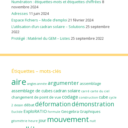
Numération : étiquettes-mots et étiquettes chiffrées
8
novembre 2024
Adresses
11 juin 2024
Espace Fichiers – Mode d’emploi
21 février 2024
L’utilisation d’un cadran solaire – Solutions
25 septembre
2022
Protégé : Matériel du GEM – Listes
25 septembre 2022
Étiquettes – mots-clés
aire
argumenter
assemblage
angles
année
assemblage de cubes
cadran solaire
carré
carte du ciel
codage
cube
changement de point de vue
construction
cycle
déformation
démonstration
débat
2
dessin
ExploRATIO
Geogebra
Graphiques
Euclide
formule
mouvement
jour
géométrie
heure
nuit