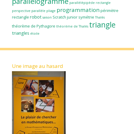
parallélogramme
parallélépipède rectangle
programmation
périmètre
perspective parallèle
pliage
robot
rectangle
Scratch junior
symétrie
saison
Thalès
triangle
théorème de Pythagore
théorème de Thalès
triangles
étoile
Une image au hasard