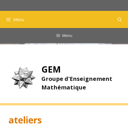
Aller
au
contenu
Menu
Menu
GEM
Groupe d'Enseignement
Mathématique
ateliers