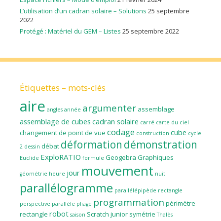
L’utilisation d’un cadran solaire – Solutions
25 septembre
2022
Protégé : Matériel du GEM – Listes
25 septembre 2022
Étiquettes – mots-clés
aire
argumenter
assemblage
angles
année
assemblage de cubes
cadran solaire
carré
carte du ciel
codage
cube
changement de point de vue
construction
cycle
déformation
démonstration
débat
2
dessin
ExploRATIO
Geogebra
Graphiques
Euclide
formule
mouvement
jour
géométrie
heure
nuit
parallélogramme
parallélépipède rectangle
programmation
périmètre
perspective parallèle
pliage
robot
rectangle
Scratch junior
symétrie
saison
Thalès