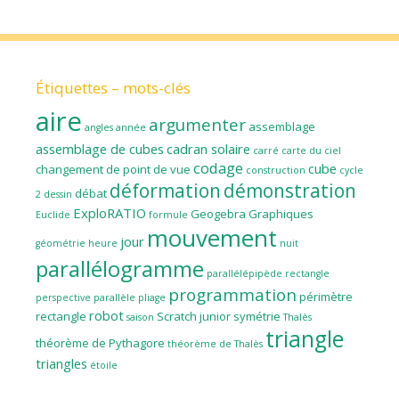
Étiquettes – mots-clés
aire
argumenter
assemblage
angles
année
assemblage de cubes
cadran solaire
carré
carte du ciel
codage
cube
changement de point de vue
construction
cycle
déformation
démonstration
débat
2
dessin
ExploRATIO
Geogebra
Graphiques
Euclide
formule
mouvement
jour
géométrie
heure
nuit
parallélogramme
parallélépipède rectangle
programmation
périmètre
perspective parallèle
pliage
robot
rectangle
Scratch junior
symétrie
saison
Thalès
triangle
théorème de Pythagore
théorème de Thalès
triangles
étoile