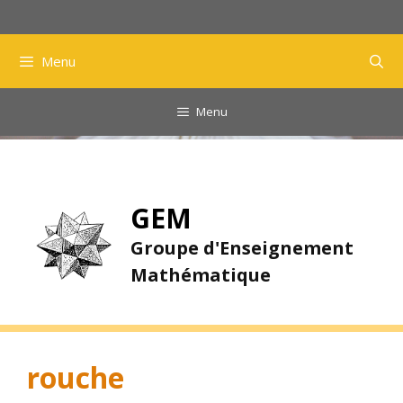
Aller
au
contenu
Menu
Menu
GEM
Groupe d'Enseignement
Mathématique
rouche