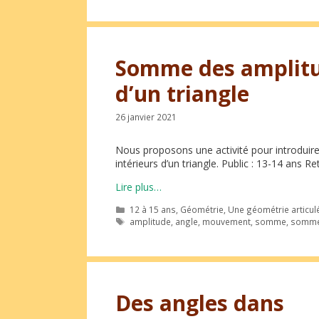
Somme des amplitud
d’un triangle
26 janvier 2021
Nous proposons une activité pour introduir
intérieurs d’un triangle. Public : 13-14 ans
Lire plus…
Catégories
12 à 15 ans
,
Géométrie
,
Une géométrie articul
Étiquettes
amplitude
,
angle
,
mouvement
,
somme
,
somme
Des angles dans