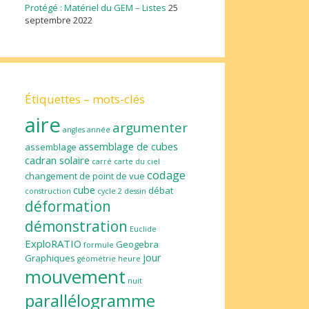
Protégé : Matériel du GEM – Listes
25
septembre 2022
Étiquettes – mots-clés
aire
argumenter
angles
année
assemblage de cubes
assemblage
cadran solaire
carré
carte du ciel
codage
changement de point de vue
cube
débat
construction
cycle 2
dessin
déformation
démonstration
Euclide
ExploRATIO
Geogebra
formule
jour
Graphiques
géométrie
heure
mouvement
nuit
parallélogramme