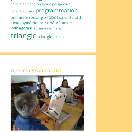
parallélépipède rectangle
perspective
programmation
parallèle
pliage
robot
périmètre
rectangle
Scratch
saison
junior
symétrie
théorème de
Thalès
Pythagore
théorème de Thalès
triangle
triangles
étoile
Une image au hasard