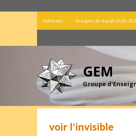
Aller
au
contenu
Adresses
Groupes de travail 2026-20
GEM
Groupe d'Ensei
voir l'invisible