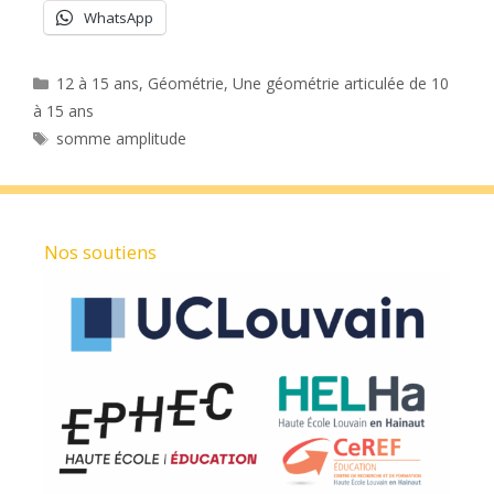
WhatsApp
Catégories
12 à 15 ans
,
Géométrie
,
Une géométrie articulée de 10
à 15 ans
Étiquettes
somme amplitude
Nos soutiens