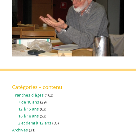
Catégories – contenu
Tranches d'âges
(162)
+ de 18 ans
(29)
12 à 15 ans
(63)
16 à 18 ans
(53)
2 et demi à 12 ans
(85)
Archives
(31)