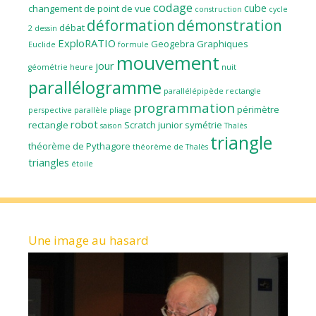
codage
cube
changement de point de vue
construction
cycle
déformation
démonstration
débat
2
dessin
ExploRATIO
Geogebra
Graphiques
Euclide
formule
mouvement
jour
géométrie
heure
nuit
parallélogramme
parallélépipède rectangle
programmation
périmètre
perspective parallèle
pliage
robot
rectangle
Scratch junior
symétrie
saison
Thalès
triangle
théorème de Pythagore
théorème de Thalès
triangles
étoile
Une image au hasard