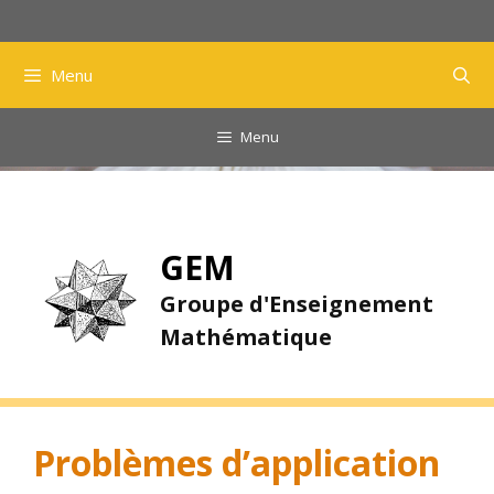
Aller
au
contenu
Menu
Menu
GEM
Groupe d'Enseignement
Mathématique
Problèmes d’application