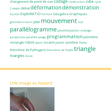
codage
cube
changement de point de vue
construction
cycle
déformation
démonstration
débat
2
dessin
ExploRATIO
Geogebra
Graphiques
Euclide
formule
mouvement
jour
géométrie
heure
nuit
parallélogramme
parallélépipède rectangle
programmation
périmètre
perspective parallèle
pliage
robot
rectangle
Scratch junior
symétrie
saison
Thalès
triangle
théorème de Pythagore
théorème de Thalès
triangles
étoile
Une image au hasard