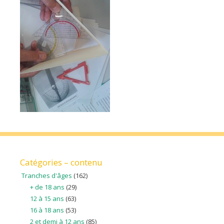
Catégories – contenu
Tranches d'âges
(162)
+ de 18 ans
(29)
12 à 15 ans
(63)
16 à 18 ans
(53)
2 et demi à 12 ans
(85)