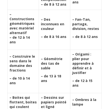
ans
– de 8 à 12 ans
–
Constructions
– Des
– Fan-Tan,
géométriques
inconnues en
partage,
avec matériel
couleur
division, restes
alternatif
– de 8 à 16 ans
– de 8 à 12 ans
– de 12 à 14
ans
– Origami :
– Construire le
– Géométrie
plier pour
sens dans le
des tas de
apprendre à
domaine des
sable
définir et à
fractions
justifier
– de 13 à 18
– de 10 à 14
ans
– de 12 à 15
ans
ans
– Boites qui
– Dessins sur
– Ombres à la
flottent, boites
papiers pointé
lampe
qui coulent
et ligné