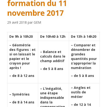
formation du 11
novembre 2017
29 avril 2018
par
GEM
De 9h à 10h20
De 10h40 à 12h
De 13h à 14h20
– Géométrie
– Comparer et
des figures : et
dénombrer de
– Balance et
si on laissait le
grandes
calculs dans le
papier et le
quantités pour
champ additif
crayon pour
s’approprier la
après !
numération
– de 5 à 8 ans
– de 8 à 12 ans
– de 5 à 8 ans
– Angles et
– L’inégalité,
outils de
une étape
– Symétries
métier
indispensable
– de 8 à 14 ans
dans la
– de 12 à 14
compensation