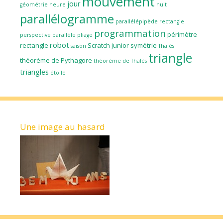
mouvement
jour
géométrie
heure
nuit
parallélogramme
parallélépipède rectangle
programmation
périmètre
perspective parallèle
pliage
robot
rectangle
Scratch junior
symétrie
saison
Thalès
triangle
théorème de Pythagore
théorème de Thalès
triangles
étoile
Une image au hasard