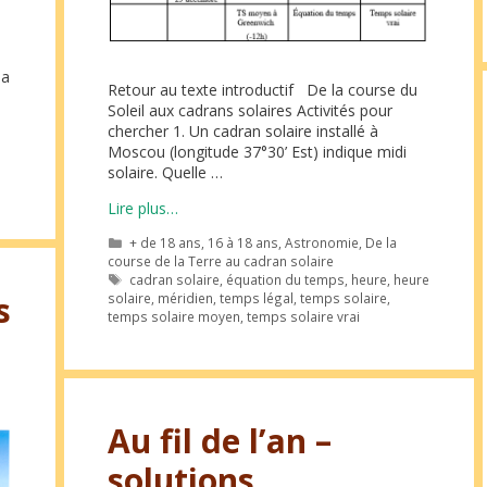
la
Retour au texte introductif De la course du
Soleil aux cadrans solaires Activités pour
chercher 1. Un cadran solaire installé à
Moscou (longitude 37°30’ Est) indique midi
solaire. Quelle …
Lire plus…
Catégories
+ de 18 ans
,
16 à 18 ans
,
Astronomie
,
De la
course de la Terre au cadran solaire
Étiquettes
cadran solaire
,
équation du temps
,
heure
,
heure
s
solaire
,
méridien
,
temps légal
,
temps solaire
,
temps solaire moyen
,
temps solaire vrai
Au fil de l’an –
solutions