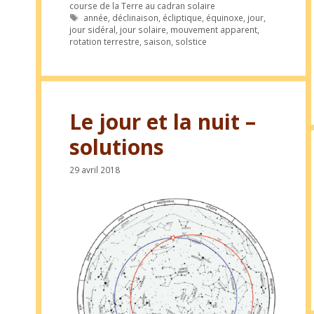
course de la Terre au cadran solaire
Étiquettes
année
,
déclinaison
,
écliptique
,
équinoxe
,
jour
,
jour sidéral
,
jour solaire
,
mouvement apparent
,
rotation terrestre
,
saison
,
solstice
Le jour et la nuit –
solutions
29 avril 2018