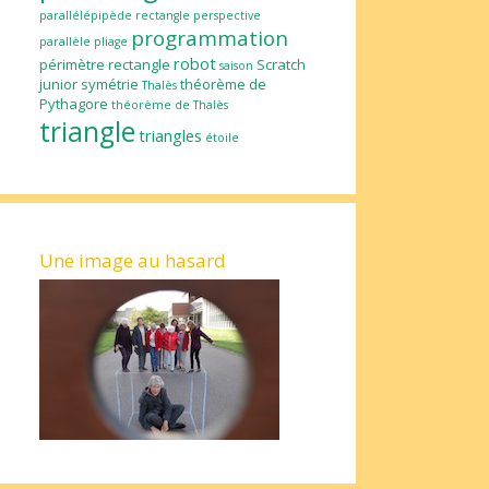
parallélépipède rectangle
perspective
programmation
parallèle
pliage
robot
périmètre
rectangle
Scratch
saison
junior
symétrie
théorème de
Thalès
Pythagore
théorème de Thalès
triangle
triangles
étoile
Une image au hasard