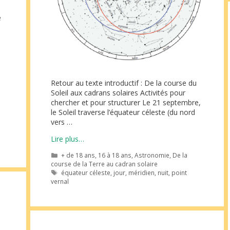
e
Retour au texte introductif : De la course du
Soleil aux cadrans solaires Activités pour
chercher et pour structurer Le 21 septembre,
le Soleil traverse l’équateur céleste (du nord
vers …
Lire plus…
Catégories
+ de 18 ans
,
16 à 18 ans
,
Astronomie
,
De la
course de la Terre au cadran solaire
Étiquettes
équateur céleste
,
jour
,
méridien
,
nuit
,
point
vernal