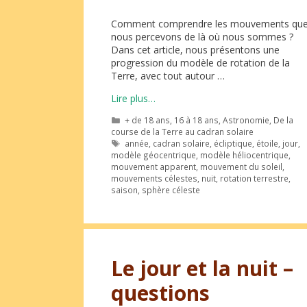
Comment comprendre les mouvements qu
nous percevons de là où nous sommes ?
Dans cet article, nous présentons une
progression du modèle de rotation de la
Terre, avec tout autour …
Lire plus…
Catégories
+ de 18 ans
,
16 à 18 ans
,
Astronomie
,
De la
course de la Terre au cadran solaire
Étiquettes
année
,
cadran solaire
,
écliptique
,
étoile
,
jour
,
modèle géocentrique
,
modèle héliocentrique
,
mouvement apparent
,
mouvement du soleil
,
mouvements célestes
,
nuit
,
rotation terrestre
,
saison
,
sphère céleste
Le jour et la nuit –
questions