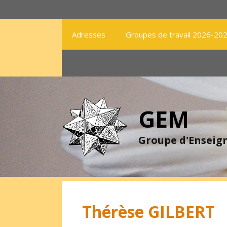
Aller
au
contenu
Adresses
Groupes de travail 2026-20
GEM
Groupe d'Ensei
Thérèse GILBERT