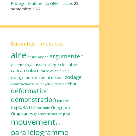
Protégé : Matériel du GEM – Listes
25
septembre 2022
Étiquettes – mots-clés
aire
argumenter
angles
année
assemblage de cubes
assemblage
cadran solaire
carré
carte du ciel
codage
changement de point de vue
cube
débat
construction
cycle 2
dessin
déformation
démonstration
Euclide
ExploRATIO
Geogebra
formule
jour
Graphiques
géométrie
heure
mouvement
nuit
parallélogramme