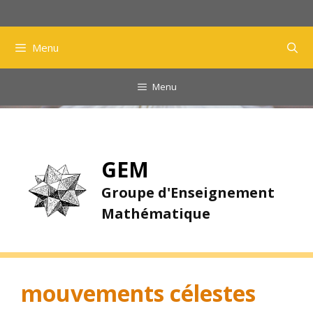
Aller
au
contenu
Menu
Menu
GEM
Groupe d'Enseignement
Mathématique
mouvements célestes