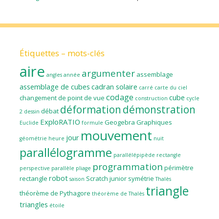
Étiquettes – mots-clés
aire
argumenter
assemblage
angles
année
assemblage de cubes
cadran solaire
carré
carte du ciel
codage
cube
changement de point de vue
construction
cycle
déformation
démonstration
débat
2
dessin
ExploRATIO
Geogebra
Graphiques
Euclide
formule
mouvement
jour
géométrie
heure
nuit
parallélogramme
parallélépipède rectangle
programmation
périmètre
perspective parallèle
pliage
robot
rectangle
Scratch junior
symétrie
saison
Thalès
triangle
théorème de Pythagore
théorème de Thalès
triangles
étoile