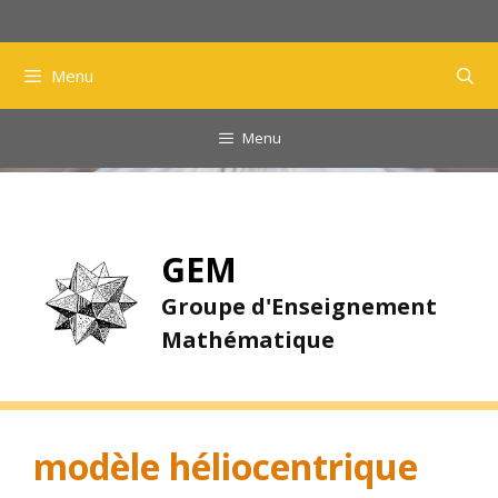
Aller
au
contenu
Menu
Menu
GEM
Groupe d'Enseignement
Mathématique
modèle héliocentrique