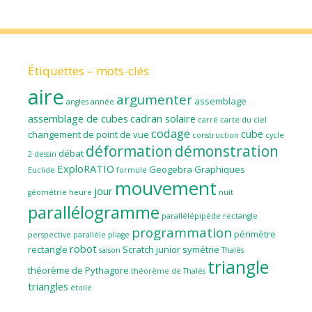
Étiquettes – mots-clés
aire
argumenter
assemblage
angles
année
assemblage de cubes
cadran solaire
carré
carte du ciel
codage
cube
changement de point de vue
construction
cycle
déformation
démonstration
débat
2
dessin
ExploRATIO
Geogebra
Graphiques
Euclide
formule
mouvement
jour
géométrie
heure
nuit
parallélogramme
parallélépipède rectangle
programmation
périmètre
perspective parallèle
pliage
robot
rectangle
Scratch junior
symétrie
saison
Thalès
triangle
théorème de Pythagore
théorème de Thalès
triangles
étoile