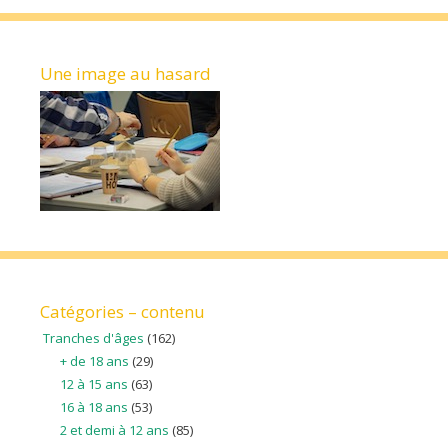
Une image au hasard
Catégories – contenu
Tranches d'âges
(162)
+ de 18 ans
(29)
12 à 15 ans
(63)
16 à 18 ans
(53)
2 et demi à 12 ans
(85)