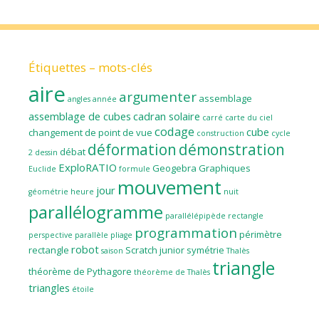
Étiquettes – mots-clés
aire
argumenter
assemblage
angles
année
assemblage de cubes
cadran solaire
carré
carte du ciel
codage
cube
changement de point de vue
construction
cycle
déformation
démonstration
débat
2
dessin
ExploRATIO
Geogebra
Graphiques
Euclide
formule
mouvement
jour
géométrie
heure
nuit
parallélogramme
parallélépipède rectangle
programmation
périmètre
perspective parallèle
pliage
robot
rectangle
Scratch junior
symétrie
saison
Thalès
triangle
théorème de Pythagore
théorème de Thalès
triangles
étoile