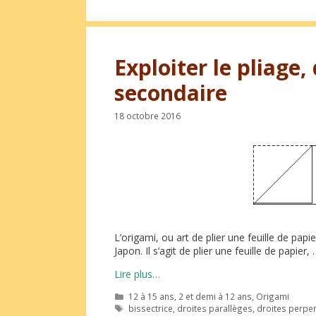
Exploiter le pliage
secondaire
18 octobre 2016
L’origami, ou art de plier une feuille de papi
Japon. Il s’agit de plier une feuille de papier,
Lire plus…
Catégories
12 à 15 ans
,
2 et demi à 12 ans
,
Origami
Étiquettes
bissectrice
,
droites parallèges
,
droites perpen