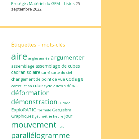
Protégé : Matériel du GEM – Listes
25
septembre 2022
Étiquettes – mots-clés
aire
argumenter
angles
année
assemblage de cubes
assemblage
cadran solaire
carré
carte du ciel
codage
changement de point de vue
cube
débat
construction
cycle 2
dessin
déformation
démonstration
Euclide
ExploRATIO
Geogebra
formule
jour
Graphiques
géométrie
heure
mouvement
nuit
parallélogramme