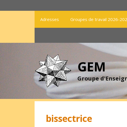
Aller
au
contenu
Adresses
Groupes de travail 2026-20
GEM
Groupe d'Ensei
bissectrice