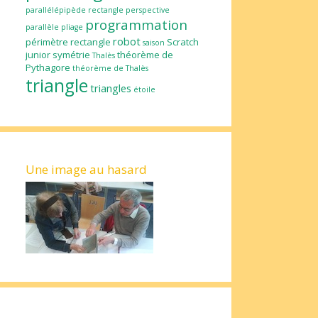
parallélépipède rectangle
perspective
programmation
parallèle
pliage
robot
périmètre
rectangle
Scratch
saison
junior
symétrie
théorème de
Thalès
Pythagore
théorème de Thalès
triangle
triangles
étoile
Une image au hasard