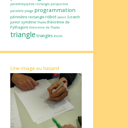
parallélépipède rectangle
perspective
programmation
parallèle
pliage
robot
périmètre
rectangle
Scratch
saison
junior
symétrie
théorème de
Thalès
Pythagore
théorème de Thalès
triangle
triangles
étoile
Une image au hasard