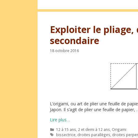
Exploiter le pliage
secondaire
18 octobre 2016
L’origami, ou art de plier une feuille de papi
Japon. Il s’agit de plier une feuille de papier,
Lire plus…
Catégories
12 à 15 ans
,
2 et demi à 12 ans
,
Origami
Étiquettes
bissectrice
,
droites parallèges
,
droites perpen