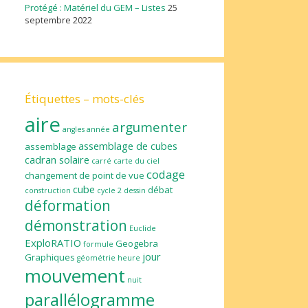
Protégé : Matériel du GEM – Listes
25
septembre 2022
Étiquettes – mots-clés
aire
argumenter
angles
année
assemblage de cubes
assemblage
cadran solaire
carré
carte du ciel
codage
changement de point de vue
cube
débat
construction
cycle 2
dessin
déformation
démonstration
Euclide
ExploRATIO
Geogebra
formule
jour
Graphiques
géométrie
heure
mouvement
nuit
parallélogramme