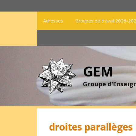
Aller
au
contenu
Adresses
Groupes de travail 2026-20
GEM
Groupe d'Ensei
droites parallèges