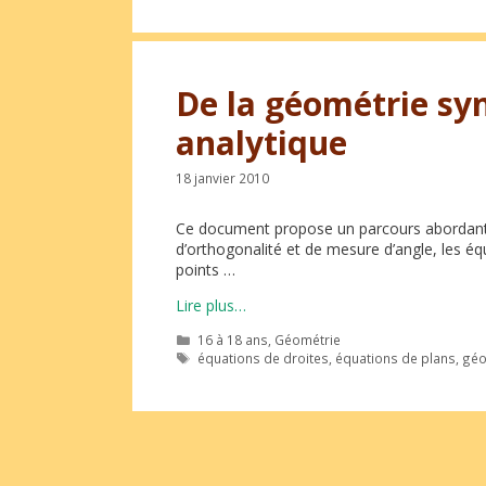
De la géométrie sy
analytique
18 janvier 2010
Ce document propose un parcours abordant l
d’orthogonalité et de mesure d’angle, les éq
points …
Lire plus…
Catégories
16 à 18 ans
,
Géométrie
Étiquettes
équations de droites
,
équations de plans
,
géo