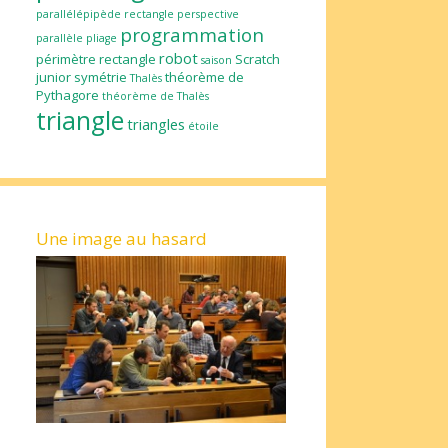
parallélépipède rectangle
perspective
programmation
parallèle
pliage
robot
périmètre
rectangle
Scratch
saison
junior
symétrie
théorème de
Thalès
Pythagore
théorème de Thalès
triangle
triangles
étoile
Une image au hasard