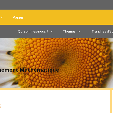
27
Panier
Qui sommes-nous ?
Thèmes
Tranches d’â
gnement Mathématique
s