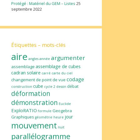
Protégé : Matériel du GEM – Listes
25
septembre 2022
Étiquettes – mots-clés
aire
argumenter
angles
année
assemblage de cubes
assemblage
cadran solaire
carré
carte du ciel
codage
changement de point de vue
cube
débat
construction
cycle 2
dessin
déformation
démonstration
Euclide
ExploRATIO
Geogebra
formule
jour
Graphiques
géométrie
heure
mouvement
nuit
parallélogramme