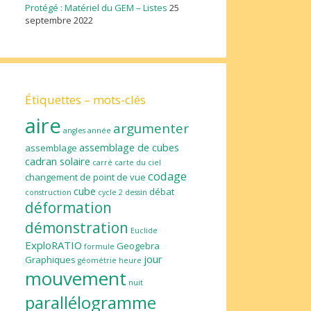
Protégé : Matériel du GEM – Listes
25
septembre 2022
Étiquettes – mots-clés
aire
argumenter
angles
année
assemblage de cubes
assemblage
cadran solaire
carré
carte du ciel
codage
changement de point de vue
cube
débat
construction
cycle 2
dessin
déformation
démonstration
Euclide
ExploRATIO
Geogebra
formule
jour
Graphiques
géométrie
heure
mouvement
nuit
parallélogramme