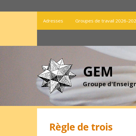
Aller
au
contenu
Adresses
Groupes de travail 2026-20
GEM
Groupe d'Ensei
Règle de trois