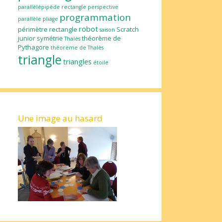
parallélépipède rectangle
perspective
programmation
parallèle
pliage
robot
périmètre
rectangle
Scratch
saison
junior
symétrie
théorème de
Thalès
Pythagore
théorème de Thalès
triangle
triangles
étoile
Une image au hasard