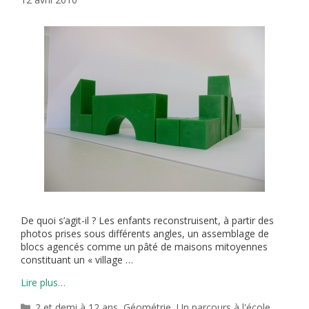
De quoi s’agit-il ? Les enfants reconstruisent, à partir des
photos prises sous différents angles, un assemblage de
blocs agencés comme un pâté de maisons mitoyennes
constituant un « village …
Lire plus…
Catégories
2 et demi à 12 ans
,
Géométrie
,
Un parcours à l'école