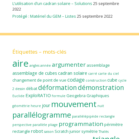
L’utilisation d’un cadran solaire – Solutions
25 septembre
2022
Protégé : Matériel du GEM – Listes
25 septembre 2022
Étiquettes – mots-clés
aire
argumenter
assemblage
angles
année
assemblage de cubes
cadran solaire
carré
carte du ciel
codage
cube
changement de point de vue
construction
cycle
déformation
démonstration
débat
2
dessin
ExploRATIO
Geogebra
Graphiques
Euclide
formule
mouvement
jour
géométrie
heure
nuit
parallélogramme
parallélépipède rectangle
programmation
périmètre
perspective parallèle
pliage
robot
rectangle
Scratch junior
symétrie
saison
Thalès