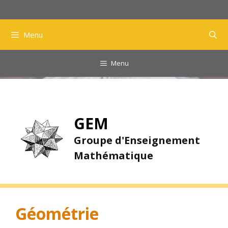
Aller
au
contenu
Menu
Menu
GEM
Groupe d'Enseignement
Mathématique
Géométrie