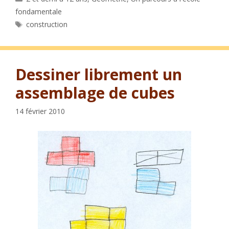
fondamentale
Étiquettes
construction
Dessiner librement un
assemblage de cubes
14 février 2010