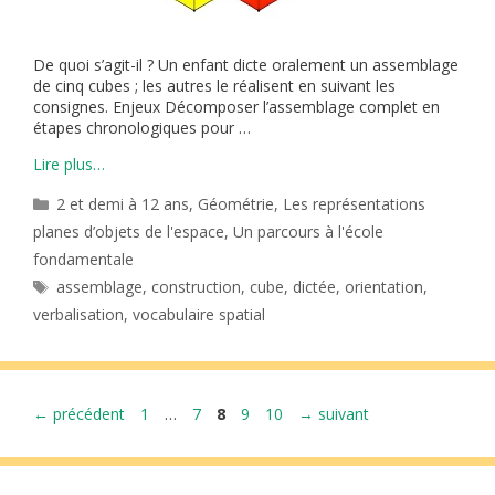
De quoi s’agit-il ? Un enfant dicte oralement un assemblage
de cinq cubes ; les autres le réalisent en suivant les
consignes. Enjeux Décomposer l’assemblage complet en
étapes chronologiques pour …
Lire plus…
Catégories
2 et demi à 12 ans
,
Géométrie
,
Les représentations
planes d’objets de l'espace
,
Un parcours à l'école
fondamentale
Étiquettes
assemblage
,
construction
,
cube
,
dictée
,
orientation
,
verbalisation
,
vocabulaire spatial
Page
Page
Page
Page
Page
←
précédent
1
…
7
8
9
10
→
suivant