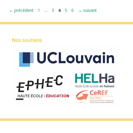
Page
Page
Page
Page
Page
←
précédent
1
…
3
4
5
6
→
suivant
Nos soutiens