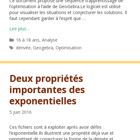
Ce document propose une séquence d’apprentissage de
l’optimisation à l’aide de GeoGebra.Le logiciel est utilisé
pour visualiser les situations et conjecturer les solutions. Il
faut cependant garder à l’esprit que …
Lire plus…
Catégories
16 à 18 ans
,
Analyse
Étiquettes
dérivée
,
Geogebra
,
Optimisation
Deux propriétés
importantes des
exponentielles
5 juin 2016
Ces fichiers sont à exploiter après avoir défini
l’exponentielle.Ils illustrent une propriété déjà vue et
permettent de conjecturer la forme de la dérivée et