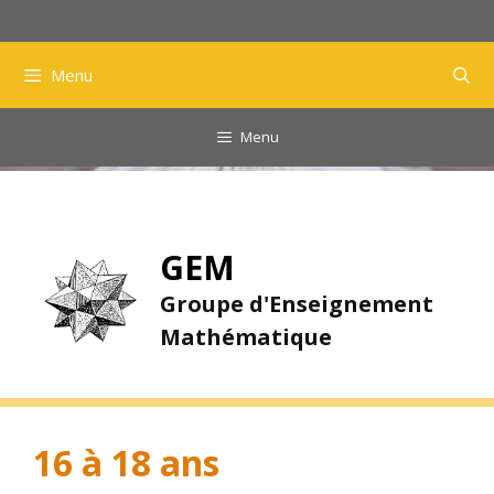
Aller
au
contenu
Menu
Menu
GEM
Groupe d'Enseignement
Mathématique
16 à 18 ans