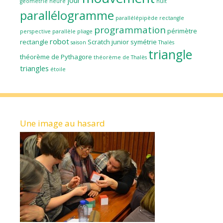
jour
géométrie
heure
nuit
parallélogramme
parallélépipède rectangle
programmation
périmètre
perspective parallèle
pliage
robot
rectangle
Scratch junior
symétrie
saison
Thalès
triangle
théorème de Pythagore
théorème de Thalès
triangles
étoile
Une image au hasard