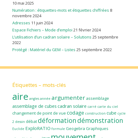
10 mai 2025
Numération : étiquettes-mots et étiquettes chiffrées
8
novembre 2024
Adresses
11 juin 2024
Espace Fichiers – Mode d’emploi
21 février 2024
L’utilisation d’un cadran solaire – Solutions
25 septembre
2022
Protégé : Matériel du GEM – Listes
25 septembre 2022
Étiquettes – mots-clés
aire
argumenter
assemblage
angles
année
assemblage de cubes
cadran solaire
carré
carte du ciel
codage
cube
changement de point de vue
construction
cycle
déformation
démonstration
débat
2
dessin
ExploRATIO
Geogebra
Graphiques
Euclide
formule
mouvement