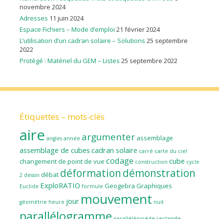
novembre 2024
Adresses
11 juin 2024
Espace Fichiers – Mode d’emploi
21 février 2024
L’utilisation d’un cadran solaire – Solutions
25 septembre
2022
Protégé : Matériel du GEM – Listes
25 septembre 2022
Étiquettes – mots-clés
aire
argumenter
assemblage
angles
année
assemblage de cubes
cadran solaire
carré
carte du ciel
codage
cube
changement de point de vue
construction
cycle
déformation
démonstration
débat
2
dessin
ExploRATIO
Geogebra
Graphiques
Euclide
formule
mouvement
jour
géométrie
heure
nuit
parallélogramme
parallélépipède rectangle