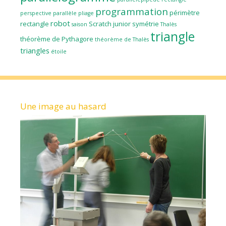
programmation
périmètre
perspective parallèle
pliage
robot
rectangle
Scratch junior
symétrie
saison
Thalès
triangle
théorème de Pythagore
théorème de Thalès
triangles
étoile
Une image au hasard