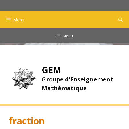
Aller
au
contenu
Menu
Menu
GEM
Groupe d'Enseignement
Mathématique
fraction