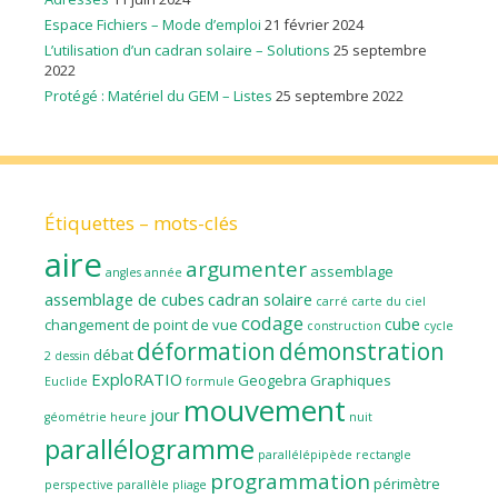
Espace Fichiers – Mode d’emploi
21 février 2024
L’utilisation d’un cadran solaire – Solutions
25 septembre
2022
Protégé : Matériel du GEM – Listes
25 septembre 2022
Étiquettes – mots-clés
aire
argumenter
assemblage
angles
année
assemblage de cubes
cadran solaire
carré
carte du ciel
codage
cube
changement de point de vue
construction
cycle
déformation
démonstration
débat
2
dessin
ExploRATIO
Geogebra
Graphiques
Euclide
formule
mouvement
jour
géométrie
heure
nuit
parallélogramme
parallélépipède rectangle
programmation
périmètre
perspective parallèle
pliage