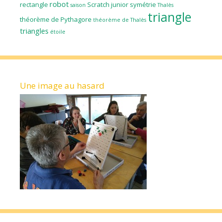
robot
rectangle
Scratch junior
symétrie
saison
Thalès
triangle
théorème de Pythagore
théorème de Thalès
triangles
étoile
Une image au hasard