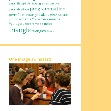
parallélépipède rectangle
perspective
programmation
parallèle
pliage
robot
périmètre
rectangle
Scratch
saison
junior
symétrie
théorème de
Thalès
Pythagore
théorème de Thalès
triangle
triangles
étoile
Une image au hasard