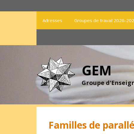
Aller
au
contenu
Adresses
Groupes de travail 2026-20
GEM
Groupe d'Ensei
Familles de paral