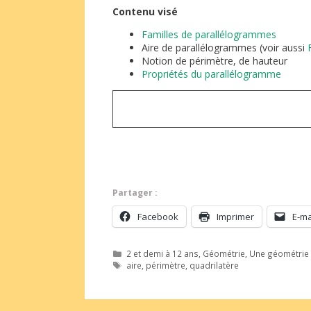
Contenu visé
Familles de parallélogrammes
Aire de parallélogrammes (voir aussi
Notion de périmètre, de hauteur
Propriétés du parallélogramme
Partager :
Facebook
Imprimer
E-ma
Catégories
2 et demi à 12 ans
,
Géométrie
,
Une géométrie a
Étiquettes
aire
,
périmètre
,
quadrilatère