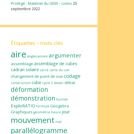
Protégé : Matériel du GEM – Listes
25
septembre 2022
Étiquettes – mots-clés
aire
argumenter
angles
année
assemblage de cubes
assemblage
cadran solaire
carré
carte du ciel
codage
changement de point de vue
cube
débat
construction
cycle 2
dessin
déformation
démonstration
Euclide
ExploRATIO
Geogebra
formule
jour
Graphiques
géométrie
heure
mouvement
nuit
parallélogramme