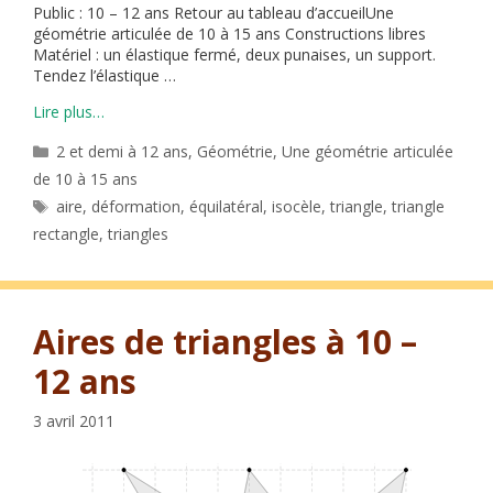
Public : 10 – 12 ans Retour au tableau d’accueilUne
géométrie articulée de 10 à 15 ans Constructions libres
Matériel : un élastique fermé, deux punaises, un support.
Tendez l’élastique …
Lire plus…
Catégories
2 et demi à 12 ans
,
Géométrie
,
Une géométrie articulée
de 10 à 15 ans
Étiquettes
aire
,
déformation
,
équilatéral
,
isocèle
,
triangle
,
triangle
rectangle
,
triangles
Aires de triangles à 10 –
12 ans
3 avril 2011