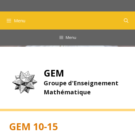
Aller
au
contenu
Menu
Menu
GEM
Groupe d'Enseignement
Mathématique
GEM 10-15