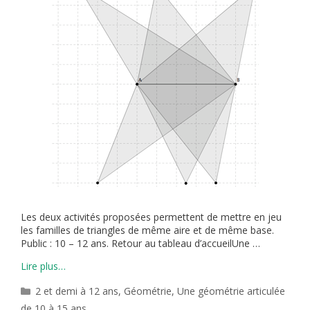
Les deux activités proposées permettent de mettre en jeu
les familles de triangles de même aire et de même base.
Public : 10 – 12 ans. Retour au tableau d’accueilUne …
Lire plus…
Catégories
2 et demi à 12 ans
,
Géométrie
,
Une géométrie articulée
de 10 à 15 ans