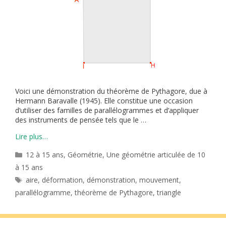
Voici une démonstration du théorème de Pythagore, due à
Hermann Baravalle (1945). Elle constitue une occasion
d’utiliser des familles de parallélogrammes et d’appliquer
des instruments de pensée tels que le …
Lire plus…
Catégories
12 à 15 ans
,
Géométrie
,
Une géométrie articulée de 10
à 15 ans
Étiquettes
aire
,
déformation
,
démonstration
,
mouvement
,
parallélogramme
,
théorème de Pythagore
,
triangle