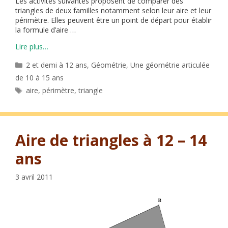
Les activités suivantes proposent de comparer des
triangles de deux familles notamment selon leur aire et leur
périmètre. Elles peuvent être un point de départ pour établir
la formule d’aire …
Lire plus…
Catégories
2 et demi à 12 ans
,
Géométrie
,
Une géométrie articulée
de 10 à 15 ans
Étiquettes
aire
,
périmètre
,
triangle
Aire de triangles à 12 – 14
ans
3 avril 2011