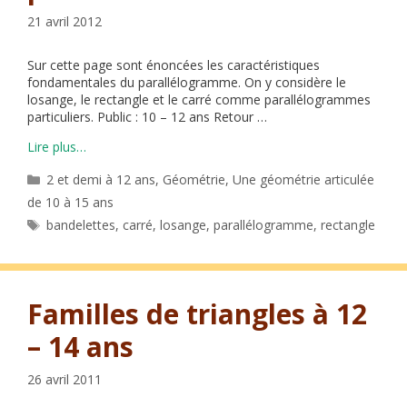
21 avril 2012
Sur cette page sont énoncées les caractéristiques
fondamentales du parallélogramme. On y considère le
losange, le rectangle et le carré comme parallélogrammes
particuliers. Public : 10 – 12 ans Retour …
Lire plus…
Catégories
2 et demi à 12 ans
,
Géométrie
,
Une géométrie articulée
de 10 à 15 ans
Étiquettes
bandelettes
,
carré
,
losange
,
parallélogramme
,
rectangle
Familles de triangles à 12
– 14 ans
26 avril 2011