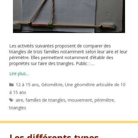
Les activités suivantes proposent de comparer des
triangles de trois familles notamment selon leur aire et leur
périmètre. Elles permettent notamment d’établir des
propriétés sur l’aire des triangles. Public : …
Lire plus…
Catégories
12 à 15 ans
,
Géométrie
,
Une géométrie articulée de 10
à 15 ans
Étiquettes
aire
,
familles de triangles
,
mouvement
,
périmètre
,
triangles
Les différents types