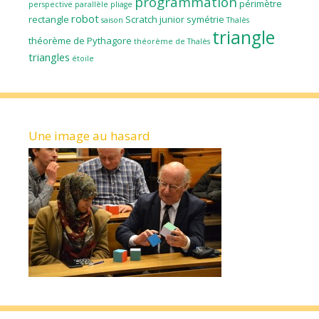
programmation
périmètre
perspective parallèle
pliage
robot
rectangle
Scratch junior
symétrie
saison
Thalès
triangle
théorème de Pythagore
théorème de Thalès
triangles
étoile
Une image au hasard