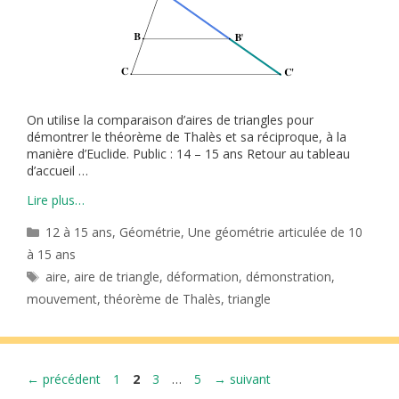
On utilise la comparaison d’aires de triangles pour
démontrer le théorème de Thalès et sa réciproque, à la
manière d’Euclide. Public : 14 – 15 ans Retour au tableau
d’accueil …
Lire plus…
Catégories
12 à 15 ans
,
Géométrie
,
Une géométrie articulée de 10
à 15 ans
Étiquettes
aire
,
aire de triangle
,
déformation
,
démonstration
,
mouvement
,
théorème de Thalès
,
triangle
Page
Page
Page
Page
←
précédent
1
2
3
…
5
→
suivant