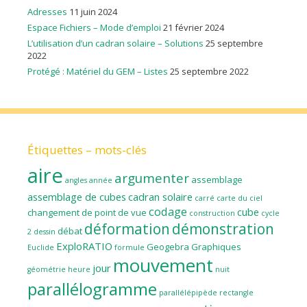
Adresses
11 juin 2024
Espace Fichiers – Mode d’emploi
21 février 2024
L’utilisation d’un cadran solaire – Solutions
25 septembre
2022
Protégé : Matériel du GEM – Listes
25 septembre 2022
Étiquettes – mots-clés
aire
argumenter
assemblage
angles
année
assemblage de cubes
cadran solaire
carré
carte du ciel
codage
cube
changement de point de vue
construction
cycle
déformation
démonstration
débat
2
dessin
ExploRATIO
Geogebra
Graphiques
Euclide
formule
mouvement
jour
géométrie
heure
nuit
parallélogramme
parallélépipède rectangle