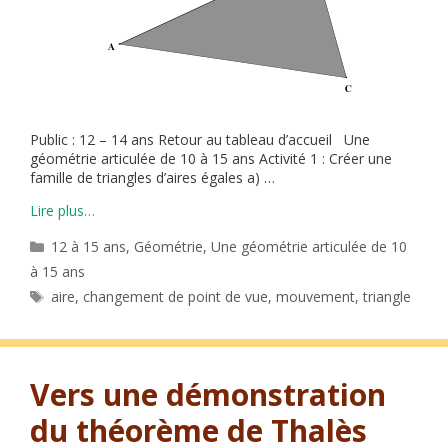
Public : 12 – 14 ans Retour au tableau d’accueil Une
géométrie articulée de 10 à 15 ans Activité 1 : Créer une
famille de triangles d’aires égales a) …
Lire plus…
Catégories
12 à 15 ans
,
Géométrie
,
Une géométrie articulée de 10
à 15 ans
Étiquettes
aire
,
changement de point de vue
,
mouvement
,
triangle
Vers une démonstration
du théorème de Thalès