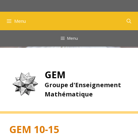
Aller
au
contenu
Menu
Menu
GEM
Groupe d'Enseignement
Mathématique
GEM 10-15