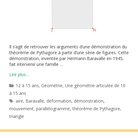
Il s’agit de retrouver les arguments d’une démonstration du
théorème de Pythagore à partir d’une série de figures. Cette
démonstration, inventée par Hermann Baravalle en 1945,
fait intervenir une famille …
Lire plus…
Catégories
12 à 15 ans
,
Géométrie
,
Une géométrie articulée de 10
à 15 ans
Étiquettes
aire
,
Baravalle
,
déformation
,
démonstration
,
mouvement
,
parallélogramme
,
théorème de Pythagore
,
triangle