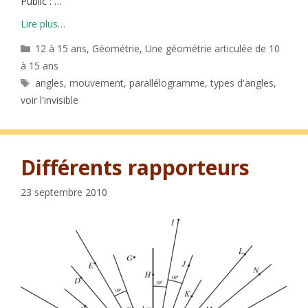
Public : …
Lire plus…
Catégories
12 à 15 ans
,
Géométrie
,
Une géométrie articulée de 10
à 15 ans
Étiquettes
angles
,
mouvement
,
parallélogramme
,
types d'angles
,
voir l'invisible
Différents rapporteurs
23 septembre 2010