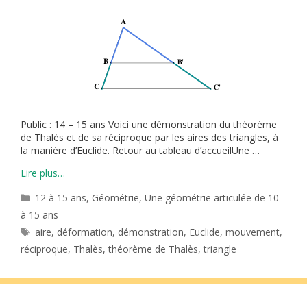
Public : 14 – 15 ans Voici une démonstration du théorème
de Thalès et de sa réciproque par les aires des triangles, à
la manière d’Euclide. Retour au tableau d’accueilUne …
Lire plus…
Catégories
12 à 15 ans
,
Géométrie
,
Une géométrie articulée de 10
à 15 ans
Étiquettes
aire
,
déformation
,
démonstration
,
Euclide
,
mouvement
,
réciproque
,
Thalès
,
théorème de Thalès
,
triangle