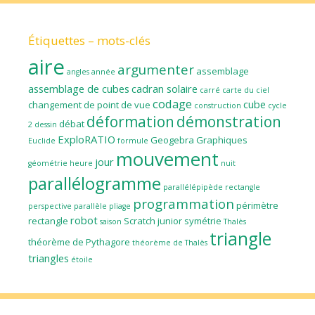
Étiquettes – mots-clés
aire
argumenter
assemblage
angles
année
assemblage de cubes
cadran solaire
carré
carte du ciel
codage
cube
changement de point de vue
construction
cycle
déformation
démonstration
débat
2
dessin
ExploRATIO
Geogebra
Graphiques
Euclide
formule
mouvement
jour
géométrie
heure
nuit
parallélogramme
parallélépipède rectangle
programmation
périmètre
perspective parallèle
pliage
robot
rectangle
Scratch junior
symétrie
saison
Thalès
triangle
théorème de Pythagore
théorème de Thalès
triangles
étoile