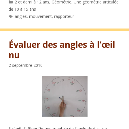
Catégories
2 et demi à 12 ans
,
Géométrie
,
Une géométrie articulée
de 10 à 15 ans
Étiquettes
angles
,
mouvement
,
rapporteur
Évaluer des angles à l’œil
nu
2 septembre 2010
Il s’agit d’affiner l’image mentale de l’angle droit et de