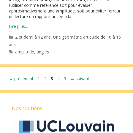
l’utiliser comme référence soit pour évaluer
approximativement une amplitude, soit pour éviter l’erreur
de lecture du rapporteur liée à la …
Lire plus…
Catégories
2 et demi à 12 ans
,
Une géométrie articulée de 10 à 15
ans
Étiquettes
amplitude
,
angles
Page
Page
Page
Page
Page
←
précédent
1
2
3
4
5
→
suivant
Nos soutiens